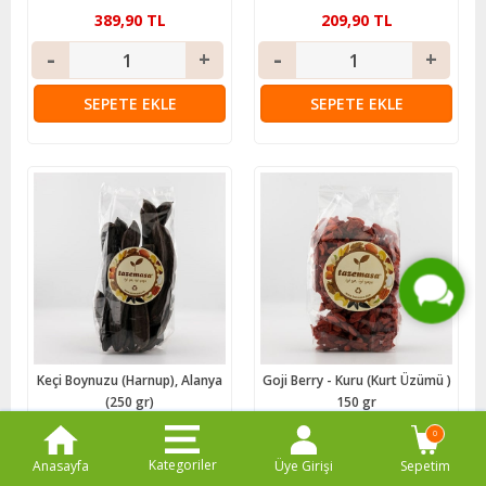
389,90 TL
209,90 TL
SEPETE EKLE
SEPETE EKLE
Live Support
Submit Request
Keçi Boynuzu (Harnup), Alanya
Goji Berry - Kuru (Kurt Üzümü )
(250 gr)
150 gr
0
69,50 TL
119,90 TL
Kategoriler
Anasayfa
Üye Girişi
Sepetim