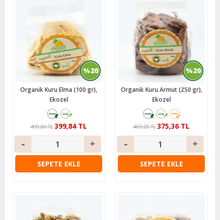
%20
%20
Organik Kuru Elma (100 gr),
Organik Kuru Armut (250 gr),
Ekozel
Ekozel
399,84 TL
375,36 TL
499,80 TL
469,20 TL
SEPETE EKLE
SEPETE EKLE