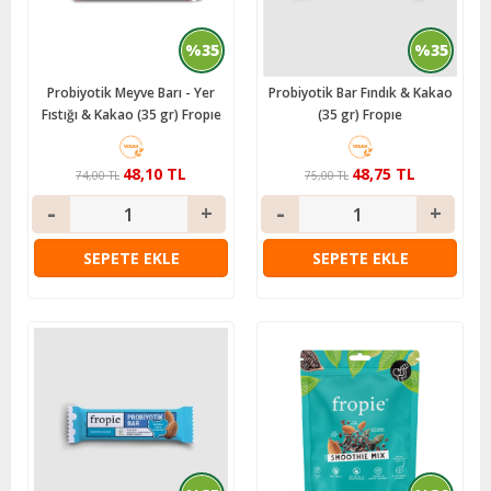
%35
%35
Probiyotik Meyve Barı - Yer
Probiyotik Bar Fındık & Kakao
Fıstığı & Kakao (35 gr) Fropıe
(35 gr) Fropıe
48,10 TL
48,75 TL
74,00 TL
75,00 TL
SEPETE EKLE
SEPETE EKLE