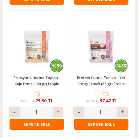
%50
%35
Probiyotik Hurma Topları -
Protein Hurma Topları - Yer
Kaju Ezmeli (80 gr) Fropie
Fıstığı Ezmeli (85 gr) Fropie
79,50 TL
97,47 TL
159,00 TL
149,95 TL
SEPETE EKLE
SEPETE EKLE