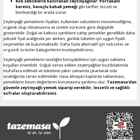
Kök sebzelerle hazırlanan zeytinyağlılar:
Portakallı
kereviz, havuçlu kabak yemeği
gibi tarifler, lezzet ve
besleyiciliği bir arada sunar.
Zeytinyağlı yemeklerin fiyatları, kullanılan sebzelerin mevsimselliğine,
organik olup olmamasına ve üretim sürecine göre değişiklik
gösterebilir. Doğal ve katkısız içeriklere sahip yemekler genellikle daha
yüksek fiyat aralığında yer alırken, günlük tüketim için uygun fiyatlı
seçenekler de bulunmaktadır. Daha fazla alternatif için
sebzeler
ve
organik ürünler
kategorilerini inceleyebilirsiniz.
Zeytinyağlı yemeklerin tazeliğini koruyabilmesi için uygun saklama
koşulları önemlidir. Soğuk servis edilen zeytinyağlılar buzdolabında
muhafaza edilmeli ve tüketime yakın zamanda çıkarılarak oda
sıcaklığında servis edilmelidir. Hava almayan kaplarda saklanması,
yemeklerin besin değerlerini korumasına yardımcı olur.
Tazemasa’dan
güvenle zeytinyağlı yemek siparişi verebilir, lezzetli ve sağlıklı
sofralar oluşturabilirsiniz.