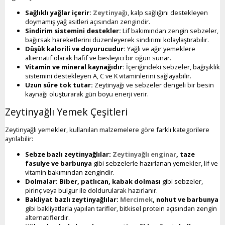
Sağlıklı yağlar içerir:
Zeytinyağı
, kalp sağlığını destekleyen
doymamış yağ asitleri açısından zengindir.
Sindirim sistemini destekler:
Lif bakımından zengin sebzeler,
bağırsak hareketlerini düzenleyerek sindirimi kolaylaştırabilir.
Düşük kalorili ve doyurucudur:
Yağlı ve ağır yemeklere
alternatif olarak hafif ve besleyici bir öğün sunar.
Vitamin ve mineral kaynağıdır:
İçeriğindeki sebzeler, bağışıklık
sistemini destekleyen A, C ve K vitaminlerini sağlayabilir.
Uzun süre tok tutar:
Zeytinyağı ve sebzeler dengeli bir besin
kaynağı oluşturarak gün boyu enerji verir.
Zeytinyağlı Yemek Çeşitleri
Zeytinyağlı yemekler, kullanılan malzemelere göre farklı kategorilere
ayrılabilir:
Sebze bazlı zeytinyağlılar:
Zeytinyağlı enginar
, taze
fasulye ve barbunya
gibi sebzelerle hazırlanan yemekler, lif ve
vitamin bakımından zengindir.
Dolmalar:
Biber, patlıcan, kabak dolması
gibi sebzeler,
pirinç veya bulgur ile doldurularak hazırlanır.
Bakliyat bazlı zeytinyağlılar:
Mercimek
, nohut ve barbunya
gibi bakliyatlarla yapılan tarifler, bitkisel protein açısından zengin
alternatiflerdir.