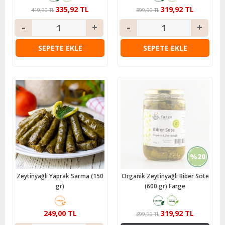
335,92 TL
319,92 TL
419,90 TL
399,90 TL
SEPETE EKLE
SEPETE EKLE
%20
Zeytinyağlı Yaprak Sarma (150
Organik Zeytinyağlı Biber Sote
gr)
(600 gr) Farge
249,00 TL
319,92 TL
399,90 TL