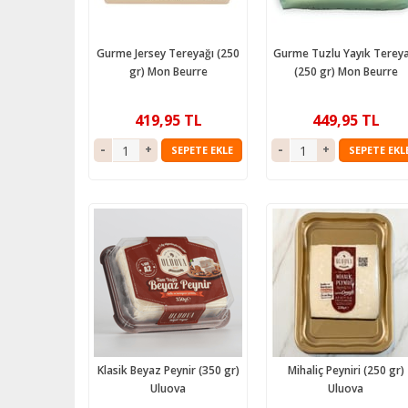
Gurme Jersey Tereyağı (250
Gurme Tuzlu Yayık Tereya
gr) Mon Beurre
(250 gr) Mon Beurre
419,95 TL
449,95 TL
SEPETE EKLE
SEPETE EKL
Klasik Beyaz Peynir (350 gr)
Mihaliç Peyniri (250 gr)
Uluova
Uluova