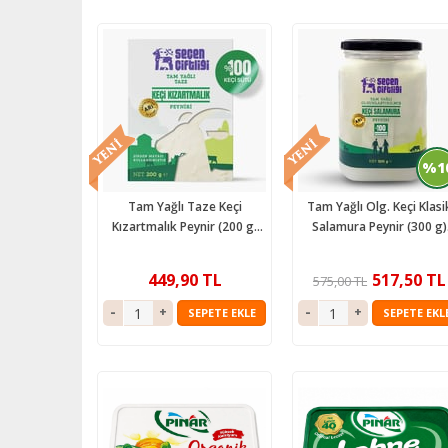
%1
Tam Yağlı Taze Keçi
Tam Yağlı Olg. Keçi Klasi
Kızartmalık Peynir (200 g)
Salamura Peynir (300 g)
Seçen Çiftliği
Seçen Çiftliği
449,90 TL
517,50 TL
575,00 TL
SEPETE EKLE
SEPETE EKL