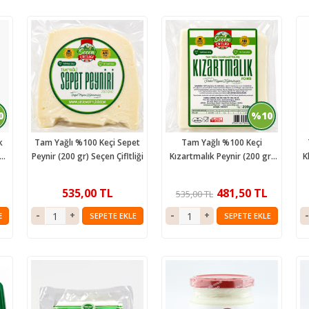
0
%10
k
Tam Yağlı %100 Keçi Sepet
Tam Yağlı %100 Keçi
Peynir (200 gr) Seçen Çifltliği
Kızartmalık Peynir (200 gr)
K
Seçen Çifltliği
535,00 TL
481,50 TL
535,00 TL
E
SEPETE EKLE
SEPETE EKLE