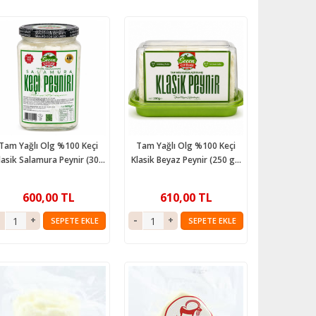
Tam Yağlı Olg %100 Keçi
Tam Yağlı Olg %100 Keçi
lasik Salamura Peynir (300
Klasik Beyaz Peynir (250 gr)
gr) Seçen Çiftliği
Seçen Çiftliği
600,00 TL
610,00 TL
SEPETE EKLE
SEPETE EKLE