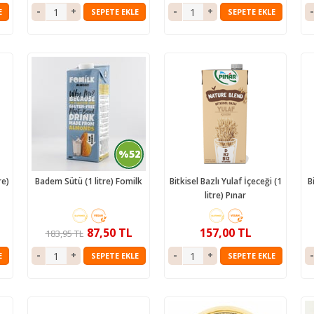
E
SEPETE EKLE
SEPETE EKLE
%52
re)
Badem Sütü (1 litre) Fomilk
Bitkisel Bazlı Yulaf İçeceği (1
B
litre) Pınar
87,50 TL
157,00 TL
183,95 TL
E
SEPETE EKLE
SEPETE EKLE