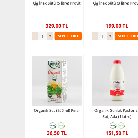
Çiğ İnek Sütü (5 litre) Provit
Çiğ İnek Sütü (3 litre) Prov
329,00 TL
199,00 TL
SEPETE EKLE
SEPETE EKL
Organik Süt (200 ml) Pınar
Organik Günlük Pastöriz
Süt, Ada (1 Litre)
36,50 TL
151,50 TL