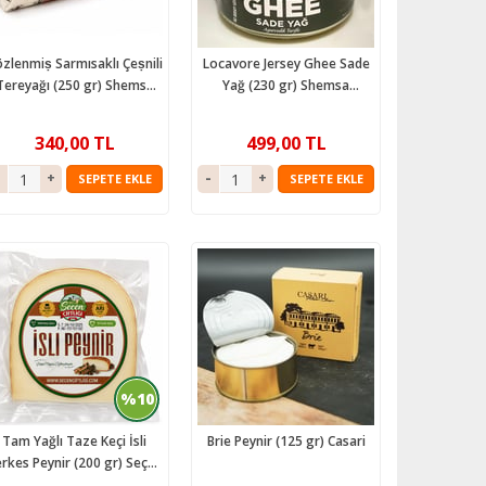
zlenmiṣ Sarmısaklı Çeṣnili
Locavore Jersey Ghee Sade
Tereyağı (250 gr) Shemsa
Yağ (230 gr) Shemsa
Naturals Locavore
Naturals Locavore
340,00 TL
499,00 TL
SEPETE EKLE
SEPETE EKLE
%10
Tam Yağlı Taze Keçi İsli
Brie Peynir (125 gr) Casari
rkes Peynir (200 gr) Seçen
Çifltliği