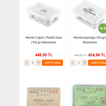
%1
Manda Yoğurt, Plastik Kase
Manda Kaymağı (150 gr)
(750 gr) Mandamia
Mandamia
449,95 TL
424,96 TL
499,95 TL
SEPETE EKLE
SEPETE EKL