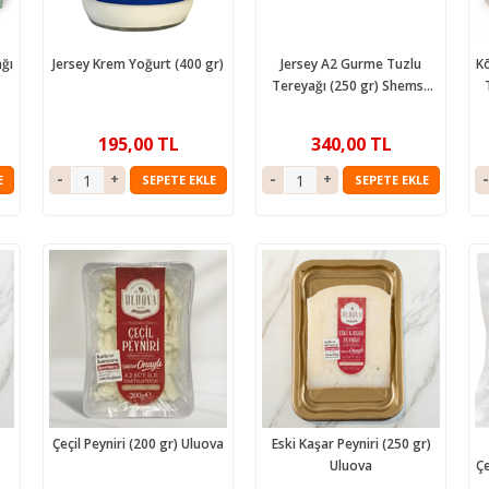
ğı
Jersey Krem Yoğurt (400 gr)
Jersey A2 Gurme Tuzlu
Kō
Tereyağı (250 gr) Shemsa
Naturals Locavore
195,00 TL
340,00 TL
E
SEPETE EKLE
SEPETE EKLE
Çeçil Peyniri (200 gr) Uluova
Eski Kaşar Peyniri (250 gr)
Uluova
Çe