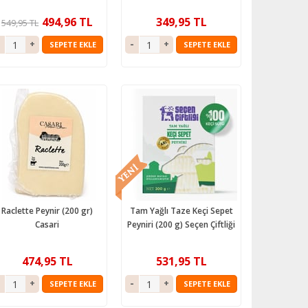
494,96 TL
349,95 TL
549,95 TL
SEPETE EKLE
SEPETE EKLE
Raclette Peynir (200 gr)
Tam Yağlı Taze Keçi Sepet
Casari
Peyniri (200 g) Seçen Çiftliği
474,95 TL
531,95 TL
SEPETE EKLE
SEPETE EKLE