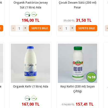
it
Organik Pastörize Jersey
Çocuk Devam Sütü (200 ml)
Süt (1 litre) Ada
Pınar
196,00 TL
31,50 TL
35,00 TL
E
SEPETE EKLE
SEPETE EKLE
%10
e
Organik Kefir (1 litre) Ada
Keçi Kefiri (330 ml) Seçen
Çiftliği
167,00 TL
157,41 TL
174,90 TL