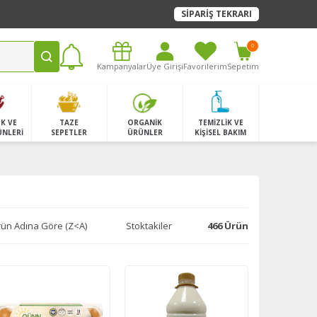
SİPARİŞ TEKRARI
0
Kampanyalar
Üye Girişi
Favorilerim
Sepetim
K VE
TAZE
ORGANİK
TEMİZLİK VE
ÜNLERİ
SEPETLER
ÜRÜNLER
KİŞİSEL BAKIM
ün Adına Göre (Z<A)
Stoktakiler
466 Ürün