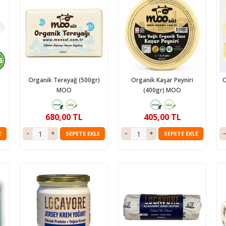
5
Organik Tereyağ (500gr)
Organik Kaşar Peyniri
O
MOO
(400gr) MOO
680,00 TL
405,00 TL
E
SEPETE EKLE
SEPETE EKLE