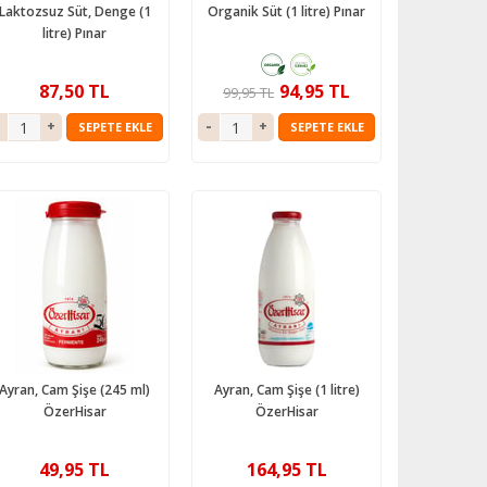
Laktozsuz Süt, Denge (1
Organik Süt (1 litre) Pınar
litre) Pınar
87,50 TL
94,95 TL
99,95 TL
SEPETE EKLE
SEPETE EKLE
Ayran, Cam Şişe (245 ml)
Ayran, Cam Şişe (1 litre)
ÖzerHisar
ÖzerHisar
49,95 TL
164,95 TL