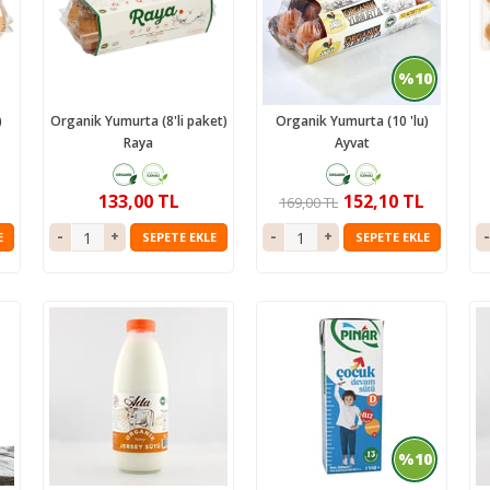
mpuanı
Keçi
Vegan Ürünler
Salam
 ve Jeli
Manda
Anne & Çocuk
Granola
%10
ı
Kaymaklı
İçecekler
iyatlar
Jersey Yoğurt
Ev Yemekleri
)
Organik Yumurta (8'li paket)
Organik Yumurta (10 'lu)
Raya
Ayvat
zlar ve Kek Karışımları
Yoğurt mayası
Çorbalar
& Tatlı
Mezeler
133,00 TL
152,10 TL
169,00 TL
ş
Ana Yemekler
E
SEPETE EKLE
SEPETE EKLE
lık
Zeytinyağlılar
%10