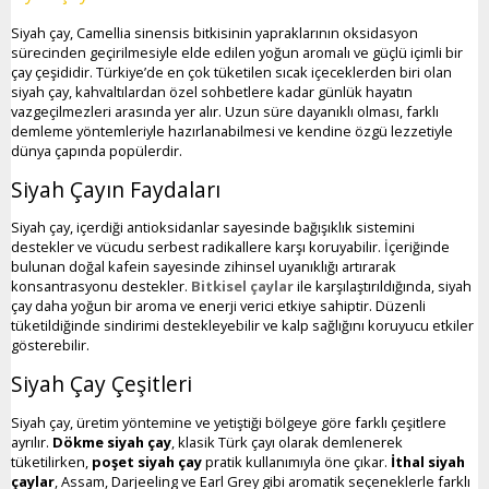
Siyah çay, Camellia sinensis bitkisinin yapraklarının oksidasyon
sürecinden geçirilmesiyle elde edilen yoğun aromalı ve güçlü içimli bir
çay çeşididir. Türkiye’de en çok tüketilen sıcak içeceklerden biri olan
siyah çay, kahvaltılardan özel sohbetlere kadar günlük hayatın
vazgeçilmezleri arasında yer alır. Uzun süre dayanıklı olması, farklı
demleme yöntemleriyle hazırlanabilmesi ve kendine özgü lezzetiyle
dünya çapında popülerdir.
Siyah Çayın Faydaları
Siyah çay, içerdiği antioksidanlar sayesinde bağışıklık sistemini
destekler ve vücudu serbest radikallere karşı koruyabilir. İçeriğinde
bulunan doğal kafein sayesinde zihinsel uyanıklığı artırarak
konsantrasyonu destekler.
Bitkisel çaylar
ile karşılaştırıldığında, siyah
çay daha yoğun bir aroma ve enerji verici etkiye sahiptir. Düzenli
tüketildiğinde sindirimi destekleyebilir ve kalp sağlığını koruyucu etkiler
gösterebilir.
Siyah Çay Çeşitleri
Siyah çay, üretim yöntemine ve yetiştiği bölgeye göre farklı çeşitlere
ayrılır.
Dökme siyah çay
, klasik Türk çayı olarak demlenerek
tüketilirken,
poşet siyah çay
pratik kullanımıyla öne çıkar.
İthal siyah
çaylar
, Assam, Darjeeling ve Earl Grey gibi aromatik seçeneklerle farklı