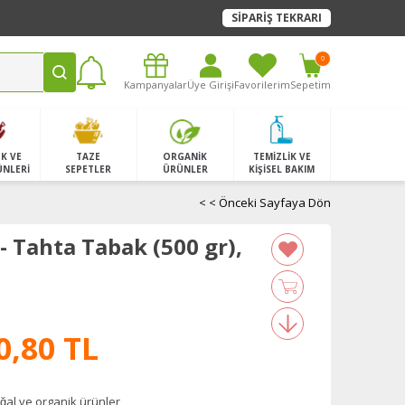
SİPARİŞ TEKRARI
0
Kampanyalar
Üye Girişi
Favorilerim
Sepetim
K VE
TAZE
ORGANİK
TEMİZLİK VE
ÜNLERİ
SEPETLER
ÜRÜNLER
KİŞİSEL BAKIM
< < Önceki Sayfaya Dön
- Tahta Tabak (500 gr),
0,80 TL
̆al ve organik ürünler