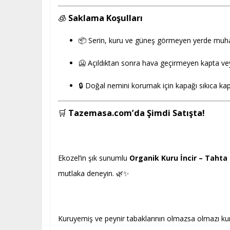
🧊
Saklama Koşulları
📦 Serin, kuru ve güneş görmeyen yerde muha
🥶 Açıldıktan sonra hava geçirmeyen kapta ve
🔒 Doğal nemini korumak için kapağı sıkıca kap
🛒
Tazemasa.com’da Şimdi Satışta!
Ekozel’in şık sunumlu
Organik Kuru İncir – Tahta
mutlaka deneyin. 🌿✨
Kuruyemiş ve peynir tabaklarının olmazsa olmazı kuru 