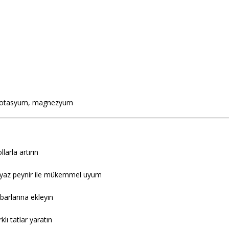
, potasyum, magnezyum
larla artırın
yaz peynir ile mükemmel uyum
barlarına ekleyin
klı tatlar yaratın