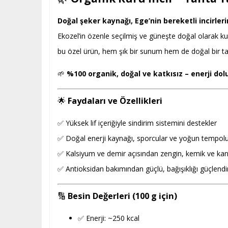
Doğal şeker kaynağı, Ege’nin bereketli incirler
Ekozel’in özenle seçilmiş ve güneşte doğal olarak ku
bu özel ürün, hem şık bir sunum hem de doğal bir tat 
🌱
%100 organik, doğal ve katkısız – enerji dolu
🌟
Faydaları ve Özellikleri
✅ Yüksek lif içeriğiyle sindirim sistemini destekler
✅ Doğal enerji kaynağı, sporcular ve yoğun tempolu 
✅ Kalsiyum ve demir açısından zengin, kemik ve kan 
✅ Antioksidan bakımından güçlü, bağışıklığı güçlendir
🔢
Besin Değerleri (100 g için)
✅ Enerji: ~250 kcal