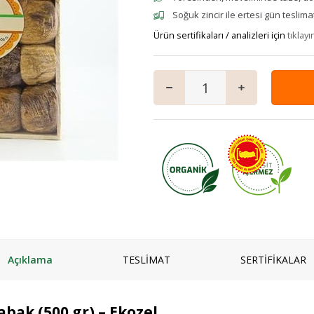
mpuanı
Keçi
Vegan Ürünler
Salam
Soğuk zincir ile ertesi gün teslima
 ve Jeli
Manda
Anne & Çocuk
Ürün sertifikaları / analizleri için
Granola
tıklayı
ı
Kaymaklı
İçecekler
iyatlar
Jersey Yoğurt
Ev Yemekleri
zlar ve Kek Karışımları
Yoğurt mayası
Çorbalar
& Tatlı
Mezeler
ş
Ana Yemekler
lık
Zeytinyağlılar
Açıklama
TESLİMAT
SERTİFİKALAR
abak (500 gr) – Ekozel