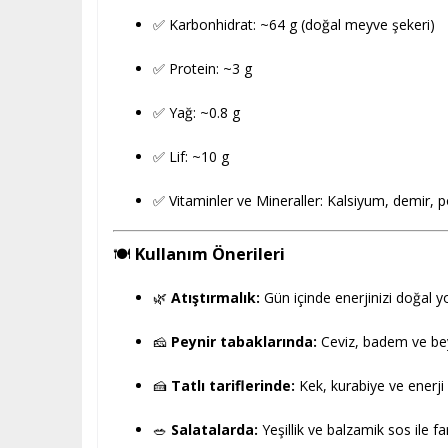
✅ Karbonhidrat: ~64 g (doğal meyve şekeri)
✅ Protein: ~3 g
✅ Yağ: ~0.8 g
✅ Lif: ~10 g
✅ Vitaminler ve Mineraller: Kalsiyum, demir
🍽️
Kullanım Önerileri
🌿
Atıştırmalık:
Gün içinde enerjinizi doğal yol
🧀
Peynir tabaklarında:
Ceviz, badem ve be
🍰
Tatlı tariflerinde:
Kek, kurabiye ve enerji 
🥗
Salatalarda:
Yeşillik ve balzamik sos ile far