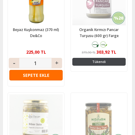
%20
Beyaz Kuşkonmaz (370 ml)
Organik Kırmızı Pancar
De&Co
Turşusu (600 gr) Farge
225,00 TL
303,92 TL
379,90 TL
Tükendi
SEPETE EKLE