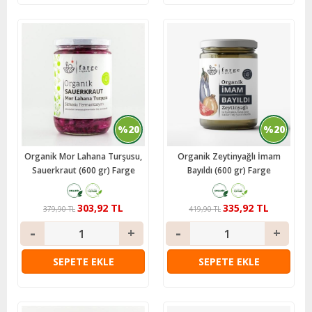
%20
%20
Organik Mor Lahana Turşusu,
Organik Zeytinyağlı İmam
Sauerkraut (600 gr) Farge
Bayıldı (600 gr) Farge
303,92 TL
335,92 TL
379,90 TL
419,90 TL
SEPETE EKLE
SEPETE EKLE