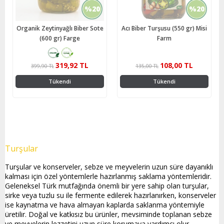
%20
%20
Organik Zeytinyağlı Biber Sote
Acı Biber Turşusu (550 gr) Misi
(600 gr) Farge
Farm
319,92 TL
108,00 TL
399,90 TL
135,00 TL
Tükendi
Tükendi
Turşular
Turşular ve konserveler, sebze ve meyvelerin uzun süre dayanıklı
kalması için özel yöntemlerle hazırlanmış saklama yöntemleridir.
Geleneksel Türk mutfağında önemli bir yere sahip olan turşular,
sirke veya tuzlu su ile fermente edilerek hazırlanırken, konserveler
ise kaynatma ve hava almayan kaplarda saklanma yöntemiyle
üretilir. Doğal ve katkısız bu ürünler, mevsiminde toplanan sebze
ve meyvelerin lezzetini uzun süre korumaya yardımcı olur.