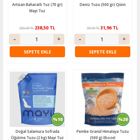
Artisan Baharatlı Tuz (70 gr)
Deniz Tuzu (500 gr) Qünn
Mayi Tuz
238,50 TL
31,96 TL
265,00 TL
39,95 TL
SEPETE EKLE
SEPETE EKLE
%10
%20
Doğal Salamura Sofrada
Pembe Granül Himalaya Tuzu
Öğütme Tuzu (2 kg) Mayi Tuz
(500 g) Ekozel