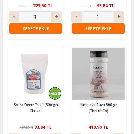
229,50 TL
93,84 TL
255,00 TL
117,30 TL
SEPETE EKLE
SEPETE EKLE
%20
Sofra Deniz Tuzu (500 gr)
Himalaya Tuzu 500 gr
Ekozel
(TheLifeCo)
93,84 TL
419,90 TL
117,30 TL