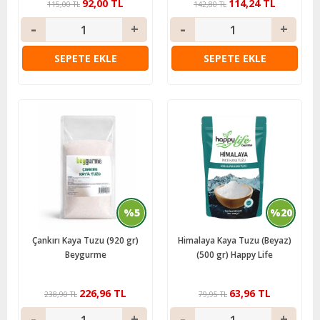
92,00 TL
114,24 TL
115,00 TL
142,80 TL
SEPETE EKLE
SEPETE EKLE
%5
%20
Çankırı Kaya Tuzu (920 gr)
Himalaya Kaya Tuzu (Beyaz)
Beygurme
(500 gr) Happy Life
226,96 TL
63,96 TL
238,90 TL
79,95 TL