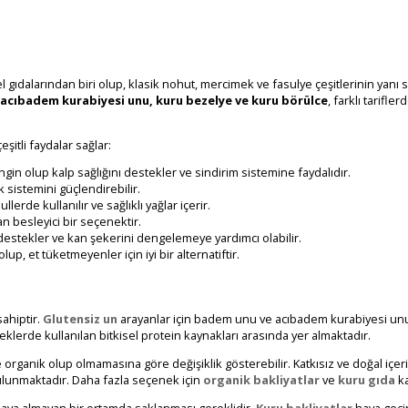
emel gıdalarından biri olup, klasik nohut, mercimek ve fasulye çeşitlerinin yanı
cıbadem kurabiyesi unu, kuru bezelye ve kuru börülce
, farklı tarifl
şitli faydalar sağlar:
gin olup kalp sağlığını destekler ve sindirim sistemine faydalıdır.
lık sistemini güçlendirebilir.
lerde kullanılır ve sağlıklı yağlar içerir.
ılan besleyici bir seçenektir.
i destekler ve kan şekerini dengelemeye yardımcı olabilir.
p, et tüketmeyenler için iyi bir alternatiftir.
sahiptir.
Glutensiz un
arayanlar için badem unu ve acıbadem kurabiyesi unu, s
eklerde kullanılan bitkisel protein kaynakları arasında yer almaktadır.
 ve organik olup olmamasına göre değişiklik gösterebilir. Katkısız ve doğal içe
ulunmaktadır. Daha fazla seçenek için
organik bakliyatlar
ve
kuru gıda
ka
e hava almayan bir ortamda saklanması gereklidir.
Kuru bakliyatlar
hava geçi