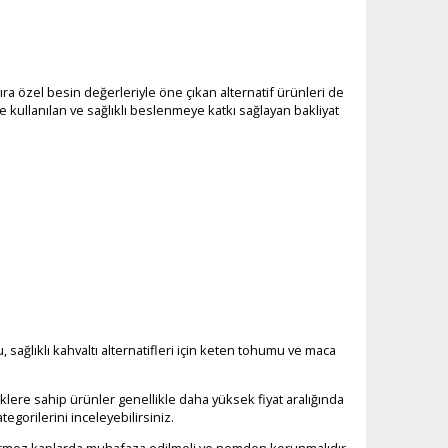
 sıra özel besin değerleriyle öne çıkan alternatif ürünleri de
erde kullanılan ve sağlıklı beslenmeye katkı sağlayan bakliyat
ağlıklı kahvaltı alternatifleri için keten tohumu ve maca
riklere sahip ürünler genellikle daha yüksek fiyat aralığında
tegorilerini inceleyebilirsiniz.
rmez kaplarda muhafaza edilmeli ve nemden korunmalıdır.