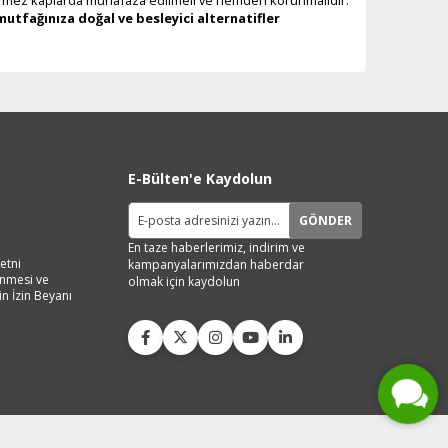
mutfağınıza doğal ve besleyici alternatifler
E-Bülten'e Kaydolun
GÖNDER
En taze haberlerimiz, indirim ve
etni
kampanyalarımızdan haberdar
lenmesi ve
olmak için kaydolun
in İzin Beyanı
Live Support
Submit Request