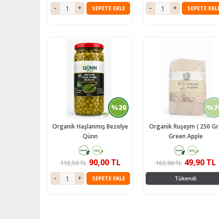
SEPETE EKLE
SEPETE EKL
%20
%7
Organik Haşlanmış Bezelye
Organik Ruşeym ( 250 Gr
Qünn
Green Apple
90,00 TL
49,90 TL
112,50 TL
163,90 TL
SEPETE EKLE
Tükendi