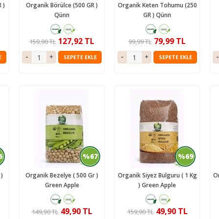
 )
Organik Börülce (500 GR )
Organik Keten Tohumu (250
Qünn
GR ) Qünn
127,92 TL
79,99 TL
159,90 TL
99,99 TL
E
SEPETE EKLE
SEPETE EKLE
6
%67
%69
)
Organik Bezelye ( 500 Gr )
Organik Siyez Bulguru ( 1 Kg
O
Green Apple
) Green Apple
49,90 TL
49,90 TL
149,90 TL
159,90 TL