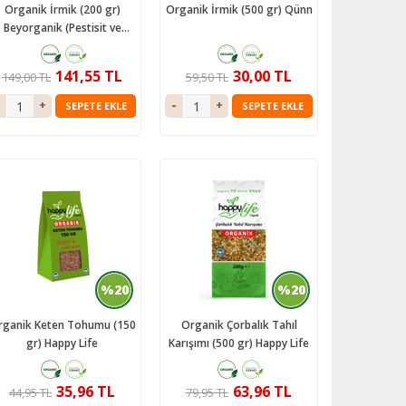
Organik İrmik (200 gr)
Organik İrmik (500 gr) Qünn
Beyorganik (Pestisit ve
Aflatoksin Analizli)
141,55 TL
30,00 TL
149,00 TL
59,50 TL
SEPETE EKLE
SEPETE EKLE
%20
%20
rganik Keten Tohumu (150
Organik Çorbalık Tahıl
gr) Happy Life
Karışımı (500 gr) Happy Life
35,96 TL
63,96 TL
44,95 TL
79,95 TL