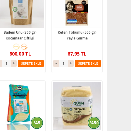
Badem Unu (300 gr)
Keten Tohumu (500 gr)
Kocamaar Çiftliği
Yayla Gurme
600,00 TL
67,95 TL
SEPETE EKLE
SEPETE EKLE
%5
%50