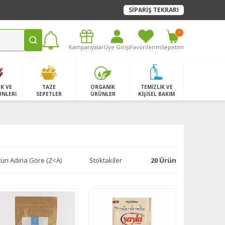
SİPARİŞ TEKRARI
0
Kampanyalar
Üye Girişi
Favorilerim
Sepetim
K VE
TAZE
ORGANİK
TEMİZLİK VE
ÜNLERİ
SEPETLER
ÜRÜNLER
KİŞİSEL BAKIM
ün Adına Göre (Z<A)
Stoktakiler
20 Ürün