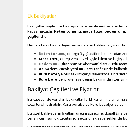
Ek Bakliyatlar
Bakliyatlar, sağlıklı ve besleyici içerikleriyle mutfakların t
kapsamaktadır.
Keten tohumu, maca tozu, badem unu, a
çeşitleridir.
Her biri farklı besin değerleri sunan bu bakliyatlar, vücuda çe
Keten tohumu
, omega-3 yağ asitleri bakımından zen
Maca tozu
, enerji verici özelliğiyle bilinir ve bağışık
Badem unu
, glütensiz bir alternatif olarak unlu mamul
Acıbadem kurabiyesi unu
, tatlı tariflerinde kullan
Kuru bezelye
, yüksek lif içeriği sayesinde sindirim
Kuru börülce
, protein ve demir bakımından zengin olu
Bakliyat Çeşitleri ve Fiyatlar
Bu kategoride yer alan bakliyatlar farklı kullanım alanlarına 
tozu tercih edilebilir. Kuru börülce ve kuru bezelye ise yem
Bu özel bakliyatların fiyatları, üretim sürecine, doğallığına
yer alırken, günlük tüketim için ekonomik seçenekler de b
Bu bakliyatların tazeliğini koruyabilmesi için serin, kuru v