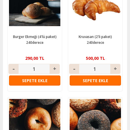
Burger Ekmeği (4'lü paket)
Kruvasan (2'li paket)
240derece
240derece
290,00 TL
500,00 TL
SEPETE EKLE
SEPETE EKLE