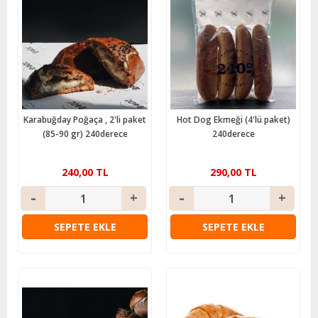
Karabuğday Poğaça , 2'li paket
Hot Dog Ekmeği (4'lü paket)
(85-90 gr) 240derece
240derece
240,00 TL
290,00 TL
SEPETE EKLE
SEPETE EKLE