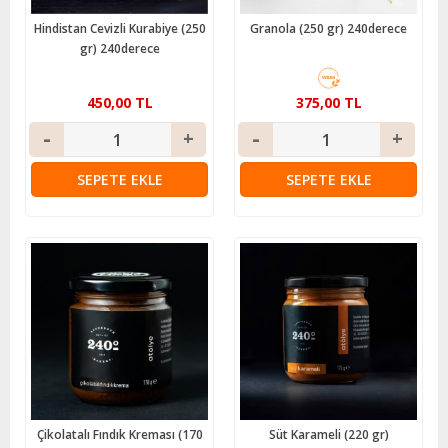
Hindistan Cevizli Kurabiye (250
Granola (250 gr) 240derece
gr) 240derece
450,00 TL
375,00 TL
SEPETE EKLE
SEPETE EKLE
Çikolatalı Fındık Kreması (170
Süt Karameli (220 gr)