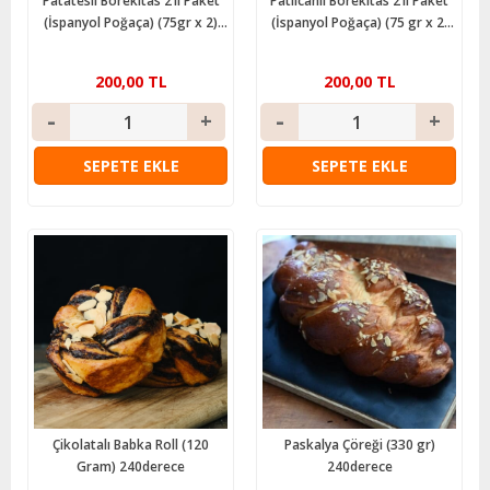
Patatesli Börekitas 2’li Paket
Patlıcanlı Börekitas 2’li Paket
(İspanyol Poğaça) (75gr x 2)
(İspanyol Poğaça) (75 gr x 2)
240derece
240derece
200,00 TL
200,00 TL
SEPETE EKLE
SEPETE EKLE
Çikolatalı Babka Roll (120
Paskalya Çöreği (330 gr)
Gram) 240derece
240derece