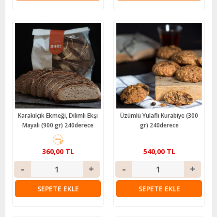
Karakılçık Ekmeği, Dilimli Ekşi
Üzümlü Yulaflı Kurabiye (300
Mayalı (900 gr) 240derece
gr) 240derece
360,00 TL
540,00 TL
SEPETE EKLE
SEPETE EKLE