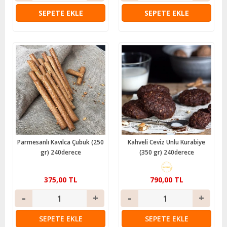
SEPETE EKLE
SEPETE EKLE
Parmesanlı Kavılca Çubuk (250
Kahveli Ceviz Unlu Kurabiye
gr) 240derece
(350 gr) 240derece
375,00 TL
790,00 TL
SEPETE EKLE
SEPETE EKLE