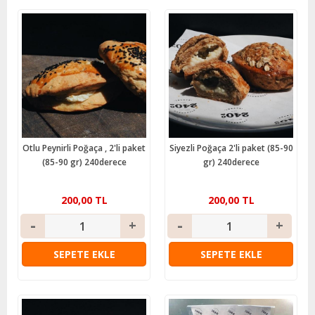
Otlu Peynirli Poğaça , 2'li paket
Siyezli Poğaça 2'li paket (85-90
(85-90 gr) 240derece
gr) 240derece
200,00 TL
200,00 TL
SEPETE EKLE
SEPETE EKLE