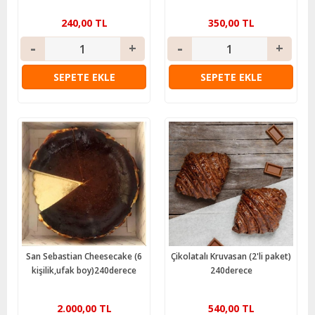
240,00 TL
350,00 TL
SEPETE EKLE
SEPETE EKLE
San Sebastian Cheesecake (6
Çikolatalı Kruvasan (2'li paket)
kişilik,ufak boy)240derece
240derece
2.000,00 TL
540,00 TL