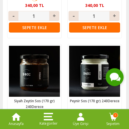
340,00 TL
340,00 TL
SEPETE EKLE
SEPETE EKLE
Live Support
Submit Request
Siyah Zeytin Sos (170 gr)
Peynir Sos (170 gr) 240Derece
240Derece
0
340,00 TL
340,00 TL
Kategoriler
Anasayfa
Üye Girişi
Sepetim