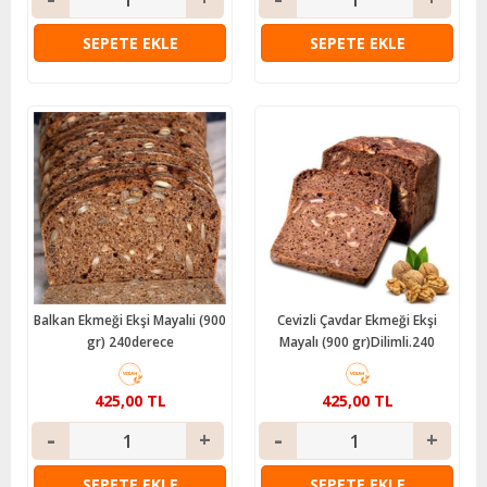
SEPETE EKLE
SEPETE EKLE
Balkan Ekmeği Ekşi Mayalıi (900
Cevizli Çavdar Ekmeği Ekşi
gr) 240derece
Mayalı (900 gr)Dilimli.240
425,00 TL
425,00 TL
SEPETE EKLE
SEPETE EKLE