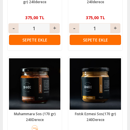
gr) 240derece
240derece
375,00 TL
375,00 TL
SEPETE EKLE
SEPETE EKLE
Muhammara Sos (170 gr)
Fıstık Ezmesi Sos(170 gr)
240Derece
240Derece