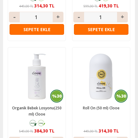
314,30 TL
419,30 TL
449,00 TL
599,00 TL
SEPETE EKLE
SEPETE EKLE
%30
%30
Organik Bebek Losyonu(250
Roll On (50 ml) Clooe
ml) Clooe
384,30 TL
314,30 TL
549,00 TL
449,00 TL