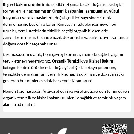
Kişisel bakım ürünlerimiz
ise cildinizi şımartacak, doğal ve besleyici
formülleri ile hazırlanmıştır.
Organik sabunlar
,
şampuanlar
,
vücut
losyonları
ve
yüz maskeleri
, doğal içerikleri sayesinde cildinizi
derinlemesine besler ve korur. Kimyasal maddeler içermeyen bu
ürünler, yerel üreticilerin titizlikle seçtiği organik bileşenlerle
zenginleştirilmiştir. Cildinize nazik dokunuşlar yaparken, aynı zamanda
doğaya dost bir seçenek sunar.
tazemasa.com olarak, hem çevreyi korumayı hem de sağlıklı yaşamı
teşvik etmeyi hedefliyoruz.
Organik Temizlik ve Kişisel Bakım
kategorisindeki ürünlerimiz, doğal güzelliğinizi ortaya çıkarırken,
temizlikte de maksimum verimlilik sunar. Sağlığınıza ve doğaya saygı
gösteren bu ürünlerle evinizi ve kendinizi şımartın!
Hemen tazemasa.com’u ziyaret edin ve yerel üreticilerden temin edilen
organik temizlik ve kişisel bakım ürünleri ile sağlıklı ve temiz bir yaşam
alanına adım atın!