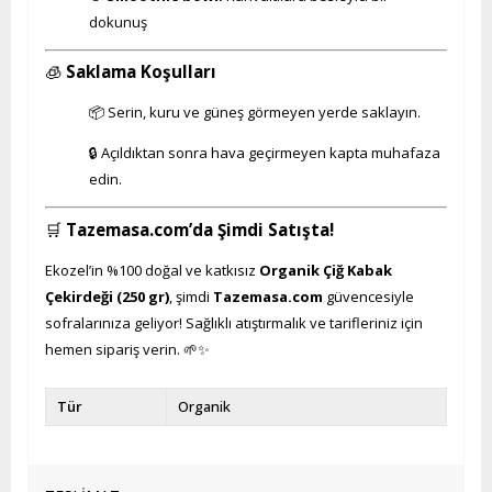
dokunuş
🧊
Saklama Koşulları
📦 Serin, kuru ve güneş görmeyen yerde saklayın.
🔒 Açıldıktan sonra hava geçirmeyen kapta muhafaza
edin.
🛒
Tazemasa.com’da Şimdi Satışta!
Ekozel’in %100 doğal ve katkısız
Organik Çiğ Kabak
Çekirdeği (250 gr)
, şimdi
Tazemasa.com
güvencesiyle
sofralarınıza geliyor! Sağlıklı atıştırmalık ve tarifleriniz için
hemen sipariş verin. 🌱✨
Tür
Organik