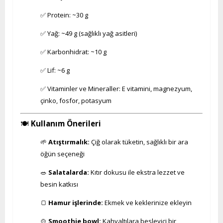
✅ Protein: ~30 g
✅ Yağ: ~49 g (sağlıklı yağ asitleri)
✅ Karbonhidrat: ~10 g
✅ Lif: ~6 g
✅ Vitaminler ve Mineraller: E vitamini, magnezyum,
çinko, fosfor, potasyum
🍽️
Kullanım Önerileri
🌱
Atıştırmalık:
Çiğ olarak tüketin, sağlıklı bir ara
öğün seçeneği
🥗
Salatalarda:
Kıtır dokusu ile ekstra lezzet ve
besin katkısı
🍞
Hamur işlerinde:
Ekmek ve keklerinize ekleyin
🍲
Smoothie bowl:
Kahvaltılara besleyici bir