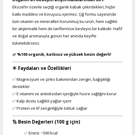
Ekozel’in özenle seçtiği organik kabak çekirdekleri, hiçbir
katkı maddesi ve koruyucu içermez. Çiğ formu sayesinde
tüm vitamin ve mineralleri korunmuş bu ürün, hem sağlıklı
bir atıştırmalık hem de tariflerinize besleyici bir katkıdır. Hafif
ve doğal aromasıyla günün her anında keyifle
tüketebilirsiniz.
🌿
%100 organik, katkısız ve yüksek besin değerli!
🌟
Faydaları ve Özellikleri
✅ Magnezyum ve çinko bakımından zengin, bağışıklığı
destekler
✅ E vitamini ve antioksidan içeriğiyle hücre sağlığını korur
✅ Kalp dostu sağlıklı yağlar içerir
✅ Protein ve lif zenginliğiyle tokluk sağlar
🔢
Besin Değerleri (100 g için)
✅ Enerji: ~560 kcal