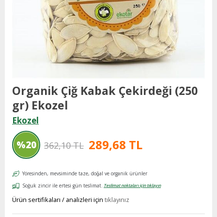
Organik Çiğ Kabak Çekirdeği (250
gr) Ekozel
Ekozel
289,68 TL
%
20
362,10 TL
İndirim
Yöresinden, mevsiminde taze, doğal ve organik ürünler
Soğuk zincir ile ertesi gün teslimat.
Teslimat noktaları için tıklayın
Ürün sertifikaları / analizleri için
tıklayınız