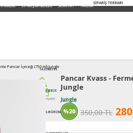
SİPARİŞ TEKRARI
İFİKALAR
SİPARİŞİM NEREDE
SEVKİYAT
YARDIM
te Pancar İçeceği (750 ml) Jungle
TAZE
MEYVE
Pancar Kvass - Ferme
Jungle
TAZE
SEBZE
Jungle
Kampanyalar
280
%
20
350,00 TL
KAHVALTILIK
ÜRÜNLER
İndirim