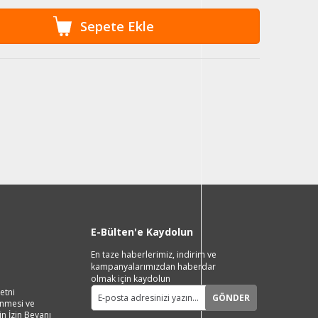
E-Bülten'e Kaydolun
En taze haberlerimiz, indirim ve
kampanyalarımızdan haberdar
olmak için kaydolun
etni
GÖNDER
lenmesi ve
in İzin Beyanı
Live Support