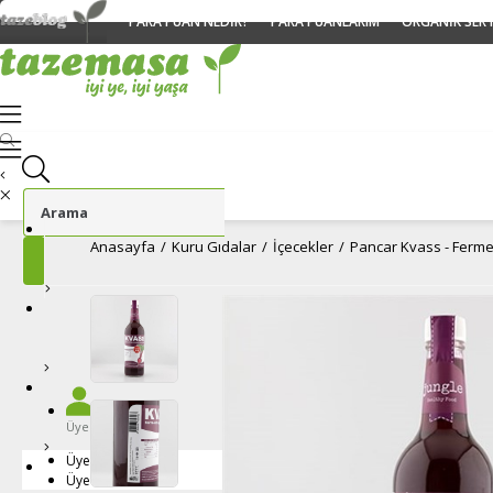
PARA PUAN NEDİR?
PARA PUANLARIM
ORGANİK SERT
Anasayfa
Kuru Gıdalar
İçecekler
Pancar Kvass - Fermen
Taze Meyveler
Kuru Meyveler
Tropikal Meyveler
Yeşillikler ve Otlar
Üye Girişi
Yaban Mersini
Kuru Sebzeler
Üye Girişi
Ananas
Üye Ol
Taze Sebzeler