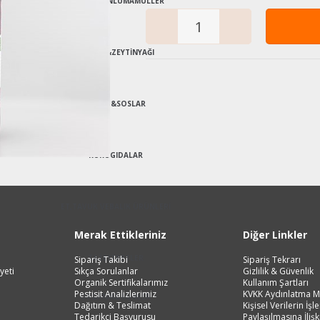
EKMEK & UNLU
MAMÜLLER
ZEYTİN &
ZEYTİNYAĞI
SALÇA &
SOSLAR
KURU
GIDALAR
ET,TAVUK VE
BALIK ÜRÜNLERİ
Merak Ettikleriniz
Diğer Linkler
TAZE
SEPETLER
Sipariş Takibi
Sipariş Tekrarı
yeti
Sıkça Sorulanlar
Gizlilik & Güvenlik
Organik Sertifikalarımız
Kullanım Şartları
Pestisit Analizlerimiz
KVKK Aydınlatma M
ORGANİK
ÜRÜNLER
Dağıtım & Teslimat
Kişisel Verilerin İş
Tedarikçi Başvurusu
Paylaşılmasına İlişk