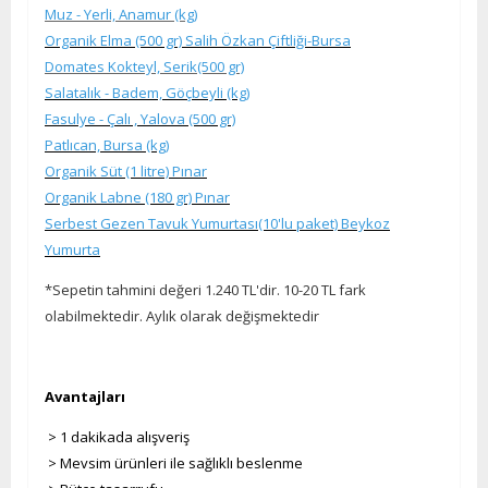
Muz - Yerli, Anamur (kg
)
Organik Elma (500 gr) Salih Özkan Çiftliği-Bursa
Domates Kokteyl, Serik(500 gr)
Salatalık - Badem, Göçbeyli (kg)
Fasulye - Çalı , Yalova (500 gr)
Patlıcan, Bursa (kg)
Organik Süt (1 litre) Pınar
Organik Labne (180 gr) Pınar
Serbest Gezen Tavuk Yumurtası(10'lu paket) Beykoz
Yumurta
*Sepetin tahmini değeri 1.240 TL'dir. 10-20 TL fark
olabilmektedir. Aylık olarak değişmektedir
Avantajları
> 1 dakikada alışveriş
> Mevsim ürünleri ile sağlıklı beslenme