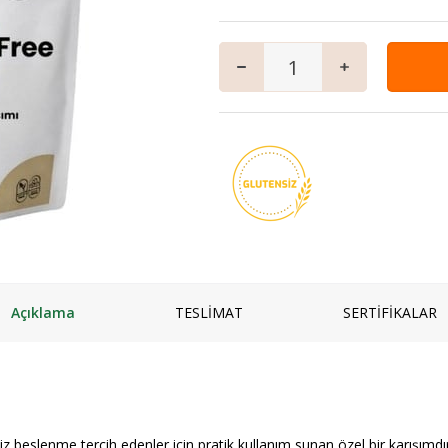
mpuanı
Keçi
Vegan Ürünler
Salam
 ve Jeli
Manda
Anne & Çocuk
Granola
ı
Kaymaklı
İçecekler
iyatlar
Jersey Yoğurt
Ev Yemekleri
zlar ve Kek Karışımları
Yoğurt mayası
Çorbalar
& Tatlı
Mezeler
ş
Ana Yemekler
lık
Zeytinyağlılar
Açıklama
TESLİMAT
SERTİFİKALAR
z beslenme tercih edenler için pratik kullanım sunan özel bir karışımdı