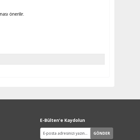
sı önerilir.
E-Bülten'e Kaydolun
GÖNDER