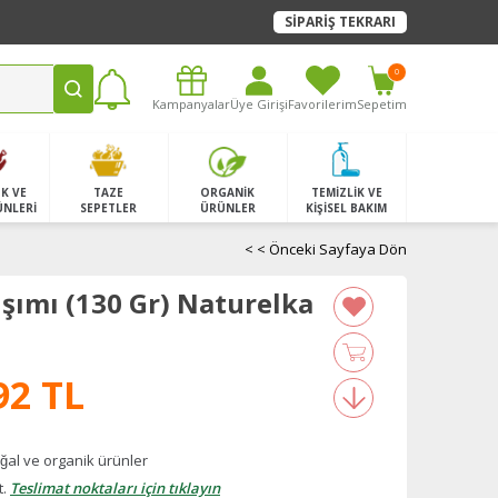
SİPARİŞ TEKRARI
0
Kampanyalar
Üye Girişi
Favorilerim
Sepetim
K VE
TAZE
ORGANİK
TEMİZLİK VE
ÜNLERİ
SEPETLER
ÜRÜNLER
KİŞİSEL BAKIM
< < Önceki Sayfaya Dön
ışımı (130 Gr) Naturelka
92 TL
̆al ve organik ürünler
t.
Teslimat noktaları için tıklayın