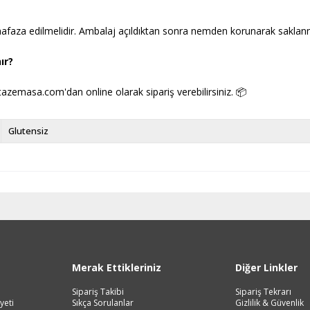
afaza edilmelidir. Ambalaj açıldıktan sonra nemden korunarak saklanma
ır?
azemasa.com'dan online olarak sipariş verebilirsiniz. 📦
Glutensiz
Merak Ettikleriniz
Diğer Linkler
Sipariş Takibi
Sipariş Tekrarı
yeti
Sıkça Sorulanlar
Gizlilik & Güvenlik