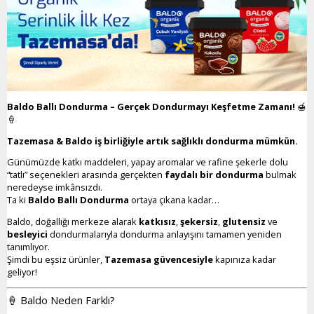
Baldo Ballı Dondurma – Gerçek Dondurmayı Keşfetme Zamanı!
🍯
🍦
Tazemasa & Baldo iş birliğiyle artık sağlıklı dondurma mümkün.
Günümüzde katkı maddeleri, yapay aromalar ve rafine şekerle dolu
“tatlı” seçenekleri arasında gerçekten
faydalı bir dondurma
bulmak
neredeyse imkânsızdı.
Ta ki
Baldo Ballı Dondurma
ortaya çıkana kadar…
Baldo, doğallığı merkeze alarak
katkısız
,
şekersiz
,
glutensiz
ve
besleyici
dondurmalarıyla dondurma anlayışını tamamen yeniden
tanımlıyor.
Şimdi bu eşsiz ürünler,
Tazemasa güvencesiyle
kapınıza kadar
geliyor!
🍦 Baldo Neden Farklı?