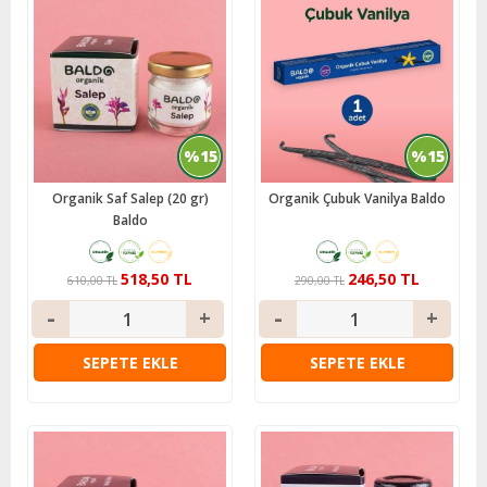
%15
%15
Organik Saf Salep (20 gr)
Organik Çubuk Vanilya Baldo
Baldo
518,50 TL
246,50 TL
610,00 TL
290,00 TL
SEPETE EKLE
SEPETE EKLE