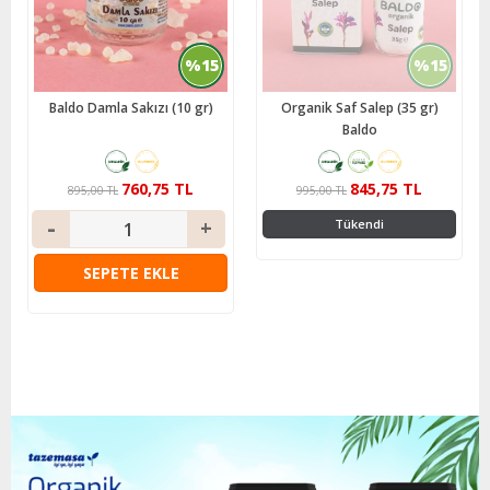
%15
%15
Baldo Damla Sakızı (10 gr)
Organik Saf Salep (35 gr)
Baldo
760,75 TL
845,75 TL
895,00 TL
995,00 TL
Tükendi
SEPETE EKLE