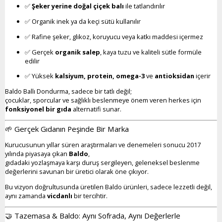
✅
Şeker yerine doğal çiçek balı
ile tatlandırılır
✅ Organik inek ya da keçi sütü kullanılır
✅ Rafine şeker, glikoz, koruyucu veya katkı maddesi içermez
✅ Gerçek
organik salep
, kaya tuzu ve kaliteli sütle formüle
edilir
✅ Yüksek
kalsiyum, protein, omega-3
ve
antioksidan
içerir
Baldo Ballı Dondurma, sadece bir tatlı değil;
çocuklar, sporcular ve sağlıklı beslenmeye önem veren herkes için
fonksiyonel bir gıda
alternatifi sunar.
🌱 Gerçek Gıdanın Peşinde Bir Marka
Kurucusunun yıllar süren araştırmaları ve denemeleri sonucu 2017
yılında piyasaya çıkan
Baldo
,
gıdadaki yozlaşmaya karşı duruş sergileyen, geleneksel beslenme
değerlerini savunan bir üretici olarak öne çıkıyor.
Bu vizyon doğrultusunda üretilen Baldo ürünleri, sadece lezzetli değil,
aynı zamanda
vicdanlı
bir tercihtir.
🤝 Tazemasa & Baldo: Aynı Sofrada, Aynı Değerlerle