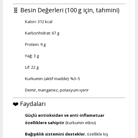
🧬 Besin Değerleri (100 g için, tahmini)
Kalori: 312 kcal
Karbonhidrat: 67 g
Protein: 9 g
Yağ: 3 g
Lif: 22 g
Kurkumin (aktif madde): %3–5
Demir, manganez, potasyum içerir
❤️ Faydaları
Güçlü antioksidan ve anti-inflamatuar
özelliklere sahiptir
(kurkumin etkisi)
Bağışıklık sistemini destekler
, özellikle kış