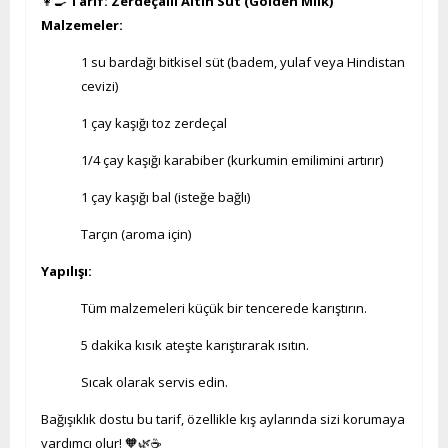
👩‍🍳
Tarif: Zerdeçallı Altın Süt (Golden Milk)
Malzemeler:
1 su bardağı bitkisel süt (badem, yulaf veya Hindistan
cevizi)
1 çay kaşığı toz zerdeçal
1/4 çay kaşığı karabiber (kurkumin emilimini artırır)
1 çay kaşığı bal (isteğe bağlı)
Tarçın (aroma için)
Yapılışı:
Tüm malzemeleri küçük bir tencerede karıştırın.
5 dakika kısık ateşte karıştırarak ısıtın.
Sıcak olarak servis edin.
Bağışıklık dostu bu tarif, özellikle kış aylarında sizi korumaya
yardımcı olur! 🧡🌿☕️