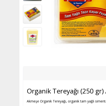
Helva
Çavdar Ekmeği
Çekirdek Kahve
Ağız Bakımı
İnek, Koyun
Mercimek
Bebek Şa
Kahvaltılık Sos
Türk Kahvesi
Diş Macunu
Keçi
Nohut
Bebek Krem
Bitkisel Çaylar
Manda
Mısır
Bebek Yağ
Siyah Çaylar
Sade tereyağ
Diğer bakl
Mantı
Kaymak
Unlar, To
Makarna
Çikolata 
Erişte
Kuruyemi
Tarhana
Atıştırma
Organik Tereyağı (250 gr
Akmeşe Organik Tereyağı, organik tam yağlı simental 