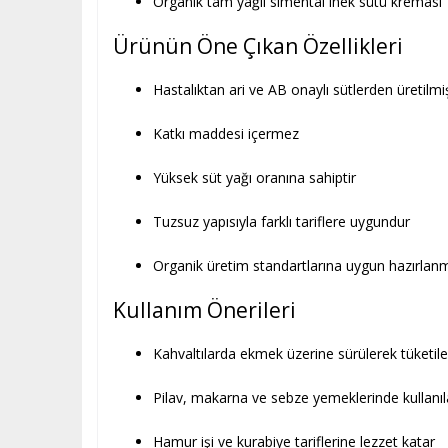
Organik tam yağlı simental inek sütü kreması
Ürünün Öne Çıkan Özellikleri
Hastalıktan ari ve AB onaylı sütlerden üretilmiş
Katkı maddesi içermez
Yüksek süt yağı oranına sahiptir
Tuzsuz yapısıyla farklı tariflere uygundur
Organik üretim standartlarına uygun hazırlanm
Kullanım Önerileri
Kahvaltılarda ekmek üzerine sürülerek tüketileb
Pilav, makarna ve sebze yemeklerinde kullanıla
Hamur işi ve kurabiye tariflerine lezzet katar