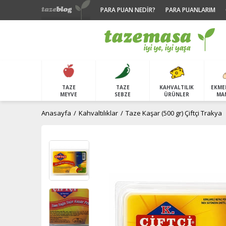
PARA PUAN NEDİR?
PARA PUANLARIM
TAZE
TAZE
KAHVALTILIK
EKME
MEYVE
SEBZE
ÜRÜNLER
MA
Anasayfa
Kahvaltılıklar
Taze Kaşar (500 gr) Çiftçi Trakya
Taze Meyveler
Yeşillikler ve Otlar
Kefir, Ayran
Ekmek
Soğuk Sıkım Zeytinyağı
Domates Salçası
Baharat & Tuzlar
Kırmızı Et
Organik Meyveler
Cilt & Saç Bakımı
Peynirler
Pastane
Bitkisel 
Sirke, Nar
Bakliyat 
Tavuk & 
Organik 
Temizlik,
Kuru Meyveler
Kuru Sebzeler
Bal
Tam Buğday Ekmeği
Naturel Zeytinyağı
Biber Salçası
Baharatlar
Dana
Organik Sebzeler
El, Vücüt Bakımı
Beyaz Peynir
Simit & P
Özel Yağl
Sirkeler
Arpa
Tavuk
Organik 
Yumuşatıc
Tropikal Meyveler
Taze Sebzeler
Reçel & Marmelat
Tam Tahıllı Ekmek
Sızma Zeytinyağı
Domates Sos ve Kuruları
Tozlar
Kuzu
Organik Kahvaltılıklar
Saç Bakımı
Kaşar Peyniri
Kurabiye
Siyah Zey
Nar ekşiler
Yulaf
Hindi
Organik 
Çamaşır D
Yaban Mersini
Patates, Soğan, Sarımsak
Tahin, Susam
Ekşi Maya Ekmeği
Diğer Yağlar
Turşular & Konserveler
Tuzlar
Köfteler
Organik Et, Tavuk
Deodorant, Roll on
Tulum Peyniri
Galeta & G
Yeşil Zey
Tonik
Pirinç
Ördek
Organik B
Sıvı Sabun
Ananas
Pekmez, Özler
Karabuğday Ekmeği
Ayçiçek
Sauerkraut, Kwass
Çay & Kahve
Sucuk
Organik Bal
Sabunlar
Dünya/İthal Peynirle
Kruvasan 
Zeytin E
Makarna s
Bulgur
Organik 
Yüzey Te
Çarkıfelek
Yulaf Ezmesi
Siyez Ekmeği
Hindistan Cevizi
Kombucha
Filtre Kahve
Organik Salça, Sirke & Soslar
Duş, Banyo & Sabun
Yöresel Peynirler
Tatlılar
Et Sosları
Buğday
Bulaşık De
Mango
Fıstık, Fındık Ezmesi
Mısır Ekmeği
Turşular
Öğütülmüş Kahve
Şampuan
Tereyağı, Kaymak
Fasulye
Bebek Ba