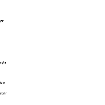
tir
ıştır
ilir
bilir