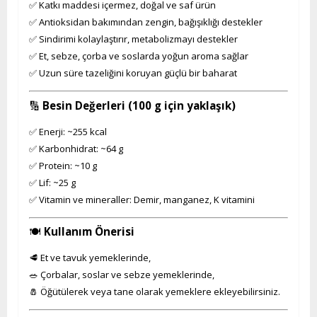
✅ Katkı maddesi içermez, doğal ve saf ürün
✅ Antioksidan bakımından zengin, bağışıklığı destekler
✅ Sindirimi kolaylaştırır, metabolizmayı destekler
✅ Et, sebze, çorba ve soslarda yoğun aroma sağlar
✅ Uzun süre tazeliğini koruyan güçlü bir baharat
🔢
Besin Değerleri (100 g için yaklaşık)
✅ Enerji: ~255 kcal
✅ Karbonhidrat: ~64 g
✅ Protein: ~10 g
✅ Lif: ~25 g
✅ Vitamin ve mineraller: Demir, manganez, K vitamini
🍽️
Kullanım Önerisi
🥩 Et ve tavuk yemeklerinde,
🥗 Çorbalar, soslar ve sebze yemeklerinde,
🧂 Öğütülerek veya tane olarak yemeklere ekleyebilirsiniz.