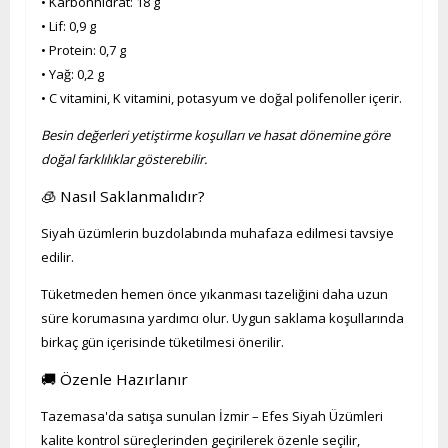
• Karbonhidrat: 18 g
• Lif: 0,9 g
• Protein: 0,7 g
• Yağ: 0,2 g
• C vitamini, K vitamini, potasyum ve doğal polifenoller içerir.
Besin değerleri yetiştirme koşulları ve hasat dönemine göre
doğal farklılıklar gösterebilir.
🧊 Nasıl Saklanmalıdır?
Siyah üzümlerin buzdolabında muhafaza edilmesi tavsiye
edilir.
Tüketmeden hemen önce yıkanması tazeliğini daha uzun
süre korumasına yardımcı olur. Uygun saklama koşullarında
birkaç gün içerisinde tüketilmesi önerilir.
🚚 Özenle Hazırlanır
Tazemasa'da satışa sunulan İzmir – Efes Siyah Üzümleri
kalite kontrol süreçlerinden geçirilerek özenle seçilir,