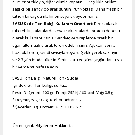
dilimlerini ekleyin, diğer dilimle kapatın. 3. Yeşillikle birlikte
sağlıklı bir sandviç olarak sunun. Püf Noktası: Daha fresh bir
tat için birkaç damla limon suyu ekleyebilirsiniz.
SASU Sade Ton Balığı Kullanım Önerileri:
Direkt olarak
tüketebilir, salatalarda veya makarnalarda protein deposu
olarak kullanabilirsiniz. Sandviç ve wrap’lerde pratik bir
öğün alternatifi olarak tercih edebilirsiniz. Açtıktan sonra
buzdolabında, kendi sıvısıyla veya yağ ekleyerek saklayın
ve 2-3 gün içinde tüketin. Serin, kuru ve güneş ışığından uzak
bir yerde muhafaza edin.
SASU Ton Balığı (Naturel Ton - Suda)
İçindekiler: Ton balığı, su, tuz.
Besin Değerleri (100 g): Enerji: 253 kJ / 60 kcal Yağ: 0.8 g
* Doymuş Yağ: 0.2 g Karbonhidrat: 0 g
* Şekerler: 0 g Protein: 26 g Tuz: 0.9 g
Ürün İçerik Bilgilerini Hakkında