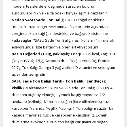
modern tesislerde el değmeden üretilen bu ürün,
sürdürülebilirlik ve kalite odaklı bir yaklaşımla hazırlanır.
Neden SASU Sade Ton Balığı?
%100 doğal içeriklerle
üretilir, koruyucu içermez; omega-3 ve protein açısından
zengindir, kalp sağlığını destekler ve bağışıklık sistemine
katkı sağlar. "SASU Sade Ton Balığı nasıl kullanılır" mı merak
ediyorsunuz? İşte bir tarif ve öneriler! Afiyet olsun!
Besin Değerleri (100g, yaklaşık):
Enerji: 168.5 kcal, Yağ: 8.6g
(Doymuş Yağ: 1.5g), Karbonhidrat: 0g (Şekerler: 0g), Protein:
22.7g, Tuz: 0.6g. Omega-3 yağ asitleri, D vitamini ve selenyum
açısından zengindir.
SASU Sade Ton Balığı Tarifi - Ton Balıklı Sandviç (2
kişilik):
Malzemeler: 1 kutu SASU Sade Ton Balığı (160 gr), 4
dilim tam buğday ekmeği, 1 yemek kaşığı mayonez, 1/2
avokado (ezilmiş), 1/4 kırmızı soğan (ince dilimlenmiş), tuz,
karabiber, Yanında: Yeşillik. Yapılışı: 1. Ton balığını süzün, bir
kasede mayonez, tuz ve karabiberle karıştırın. 2. Ekmek
dilimlerine avokado sürün, ton balığı karışımını ve soğan