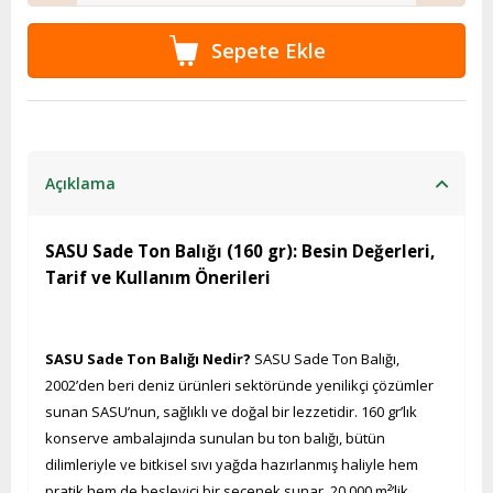
Açıklama
SASU Sade Ton Balığı (160 gr): Besin Değerleri,
Tarif ve Kullanım Önerileri
SASU Sade Ton Balığı Nedir?
SASU Sade Ton Balığı,
2002’den beri deniz ürünleri sektöründe yenilikçi çözümler
sunan SASU’nun, sağlıklı ve doğal bir lezzetidir. 160 gr’lık
konserve ambalajında sunulan bu ton balığı, bütün
dilimleriyle ve bitkisel sıvı yağda hazırlanmış haliyle hem
pratik hem de besleyici bir seçenek sunar. 20.000 m²’lik