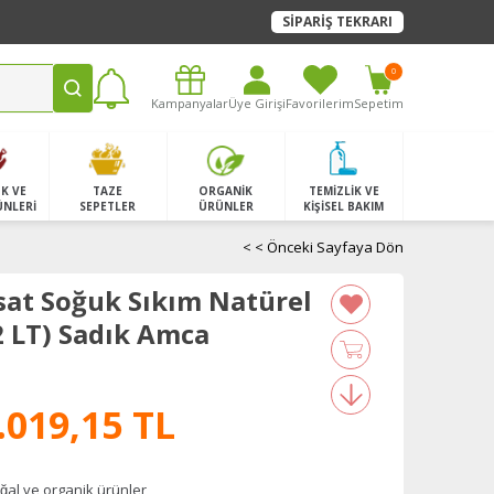
SİPARİŞ TEKRARI
0
Kampanyalar
Üye Girişi
Favorilerim
Sepetim
K VE
TAZE
ORGANİK
TEMİZLİK VE
ÜNLERİ
SEPETLER
ÜRÜNLER
KİŞİSEL BAKIM
< < Önceki Sayfaya Dön
at Soğuk Sıkım Natürel
2 LT) Sadık Amca
.019,15 TL
̆al ve organik ürünler