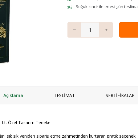
mpuanı
Keçi
Vegan Ürünler
Salam
Soğuk zincir ile ertesi gün teslima
 ve Jeli
Manda
Anne & Çocuk
Granola
ı
Kaymaklı
İçecekler
iyatlar
Jersey Yoğurt
Ev Yemekleri
zlar ve Kek Karışımları
Yoğurt mayası
Çorbalar
& Tatlı
Mezeler
ş
Ana Yemekler
lık
Zeytinyağlılar
Açıklama
TESLİMAT
SERTİFİKALAR
2 Lt. Özel Tasarım Teneke
nyağını sık sık yeniden sipariş etme zahmetinden kurtaran pratik seçenek.