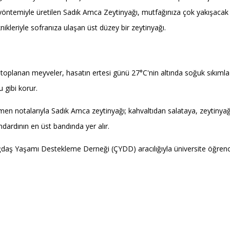
 yöntemiyle üretilen Sadık Amca Zeytinyağı, mutfağınıza çok yakışacak z
knikleriyle sofranıza ulaşan üst düzey bir zeytinyağı.
planan meyveler, hasatın ertesi günü 27°C'nin altında soğuk sıkımla iş
 gibi korur.
 çimen notalarıyla Sadık Amca zeytinyağı; kahvaltıdan salataya, zeyti
dardının en üst bandında yer alır.
ğdaş Yaşamı Destekleme Derneği (ÇYDD) aracılığıyla üniversite öğrencile