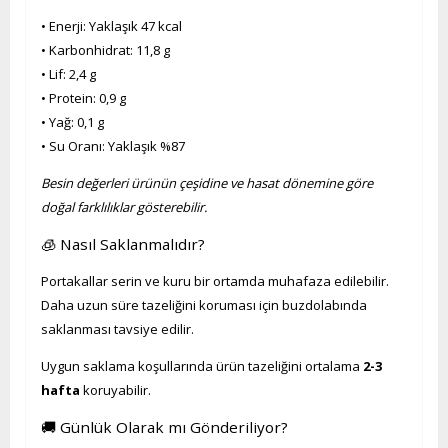
• Enerji: Yaklaşık 47 kcal
• Karbonhidrat: 11,8 g
• Lif: 2,4 g
• Protein: 0,9 g
• Yağ: 0,1 g
• Su Oranı: Yaklaşık %87
Besin değerleri ürünün çeşidine ve hasat dönemine göre
doğal farklılıklar gösterebilir.
🧊 Nasıl Saklanmalıdır?
Portakallar serin ve kuru bir ortamda muhafaza edilebilir.
Daha uzun süre tazeliğini koruması için buzdolabında
saklanması tavsiye edilir.
Uygun saklama koşullarında ürün tazeliğini ortalama
2-3
hafta
koruyabilir.
🚚 Günlük Olarak mı Gönderiliyor?