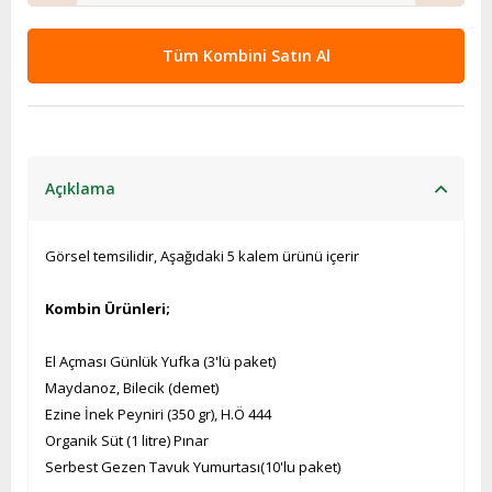
Tüm Kombini Satın Al
Açıklama
Görsel temsilidir, Aşağıdaki 5 kalem ürünü içerir
Kombin Ürünleri;
El Açması Günlük Yufka (3'lü paket)
Maydanoz, Bilecik (demet)
Ezine İnek Peyniri (350 gr), H.Ö 444
Organik Süt (1 litre) Pınar
Serbest Gezen Tavuk Yumurtası(10'lu paket)