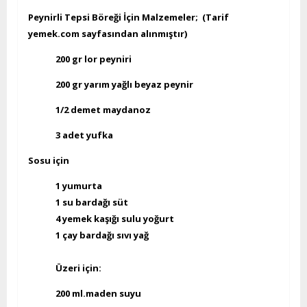
Peynirli Tepsi Böreği İçin Malzemeler; (Tarif
yemek.com sayfasından alınmıştır)
200 gr lor peyniri
200 gr yarım yağlı beyaz peynir
1/2 demet maydanoz
3 adet yufka
Sosu için
1 yumurta
1 su bardağı süt
4 yemek kaşığı sulu yoğurt
1 çay bardağı sıvı yağ
Üzeri için:
200 ml.maden suyu