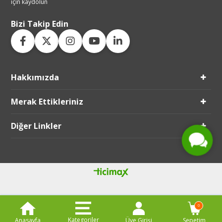
için kaydolun
Bizi Takip Edin
Hakkımızda
Live Support
Merak Ettikleriniz
Submit Request
Diğer Linkler
0
Kategoriler
Anasayfa
Üye Girişi
Sepetim