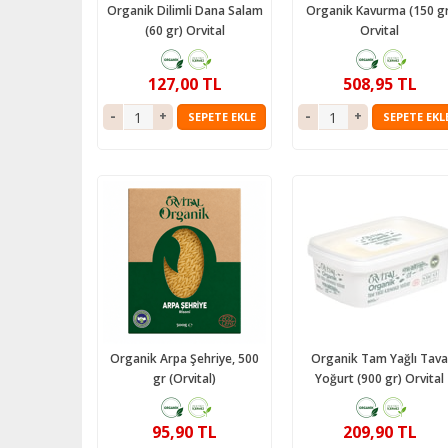
Organik Dilimli Dana Salam
Organik Kavurma (150 gr
(60 gr) Orvital
Orvital
127,00 TL
508,95 TL
SEPETE EKLE
SEPETE EKL
Organik Arpa Şehriye, 500
Organik Tam Yağlı Tava
gr (Orvital)
Yoğurt (900 gr) Orvital
95,90 TL
209,90 TL