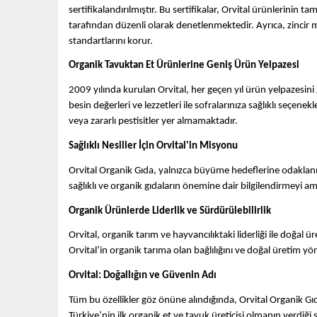
sertifikalandırılmıştır. Bu sertifikalar, Orvital ürünlerinin 
tarafından düzenli olarak denetlenmektedir. Ayrıca, zincir 
standartlarını korur.
Organik Tavuktan Et Ürünlerine Geniş Ürün Yelpazesi
2009 yılında kurulan Orvital, her geçen yıl ürün yelpazesini 
besin değerleri ve lezzetleri ile sofralarınıza sağlıklı seç
veya zararlı pestisitler yer almamaktadır.
Sağlıklı Nesiller İçin Orvital'in Misyonu
Orvital Organik Gıda, yalnızca büyüme hedeflerine odaklanm
sağlıklı ve organik gıdaların önemine dair bilgilendirmeyi am
Organik Ürünlerde Liderlik ve Sürdürülebilirlik
Orvital, organik tarım ve hayvancılıktaki liderliği ile doğa
Orvital’in organik tarıma olan bağlılığını ve doğal üretim y
Orvital: Doğallığın ve Güvenin Adı
Tüm bu özellikler göz önüne alındığında, Orvital Organik Gıda,
Türkiye’nin ilk organik et ve tavuk üreticisi olmanın verdi