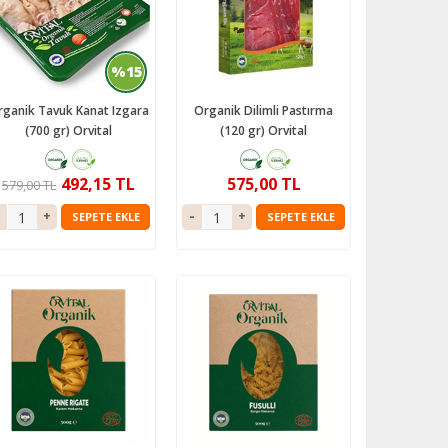
%15
rganik Tavuk Kanat Izgara
Organik Dilimli Pastırma
(700 gr) Orvital
(120 gr) Orvital
492,15 TL
575,00 TL
579,00 TL
SEPETE EKLE
SEPETE EKLE