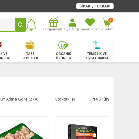
SİPARİŞ TEKRARI
0
Kampanyalar
Üye Girişi
Favorilerim
Sepetim
K VE
TAZE
ORGANİK
TEMİZLİK VE
ÜNLERİ
SEPETLER
ÜRÜNLER
KİŞİSEL BAKIM
ün Adına Göre (Z<A)
Stoktakiler
14 Ürün