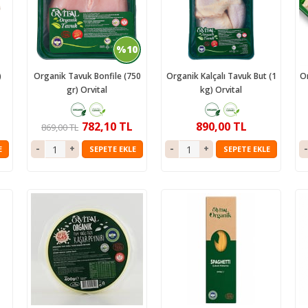
mpuanı
Keçi
Vegan Ürünler
Salam
 ve Jeli
Manda
Anne & Çocuk
Granola
%10
ı
Kaymaklı
İçecekler
iyatlar
Jersey Yoğurt
Ev Yemekleri
)
Organik Tavuk Bonfile (750
Organik Kalçalı Tavuk But (1
O
gr) Orvital
kg) Orvital
zlar ve Kek Karışımları
Yoğurt mayası
Çorbalar
& Tatlı
Mezeler
782,10 TL
890,00 TL
869,00 TL
ş
Ana Yemekler
E
SEPETE EKLE
SEPETE EKLE
lık
Zeytinyağlılar