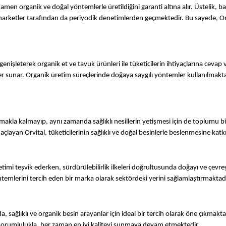
tamamen organik ve doğal yöntemlerle üretildiğini garanti altına alır. Üstelik, 
marketler tarafından da periyodik denetimlerden geçmektedir. Bu sayede, Orvi
genişleterek organik et ve tavuk ürünleri ile tüketicilerin ihtiyaçlarına cevap
enekler sunar. Organik üretim süreçlerinde doğaya saygılı yöntemler kullanılma
akla kalmayıp, aynı zamanda sağlıklı nesillerin yetişmesi için de toplumu b
açlayan Orvital, tüketicilerinin sağlıklı ve doğal besinlerle beslenmesine kat
l üretimi teşvik ederken, sürdürülebilirlik ilkeleri doğrultusunda doğayı ve 
öntemlerini tercih eden bir marka olarak sektördeki yerini sağlamlaştırmaktadı
 sağlıklı ve organik besin arayanlar için ideal bir tercih olarak öne çıkmaktad
ği sorumlulukla, her zaman en iyi kaliteyi sunmaya devam etmektedir.