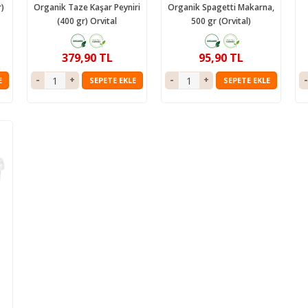
)
Organik Taze Kaşar Peyniri
Organik Spagetti Makarna,
(400 gr) Orvital
500 gr (Orvital)
379,90 TL
95,90 TL
E
SEPETE EKLE
SEPETE EKLE