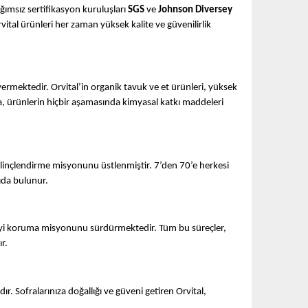
bağımsız sertifikasyon kuruluşları
SGS
ve
Johnson Diversey
tal ürünleri her zaman yüksek kalite ve güvenilirlik
 vermektedir. Orvital’in organik tavuk ve et ürünleri, yüksek
kta, ürünlerin hiçbir aşamasında kimyasal katkı maddeleri
ilinçlendirme misyonunu üstlenmiştir. 7’den 70’e herkesi
kıda bulunur.
çevreyi koruma misyonunu sürdürmektedir. Tüm bu süreçler,
r.
ır. Sofralarınıza doğallığı ve güveni getiren Orvital,