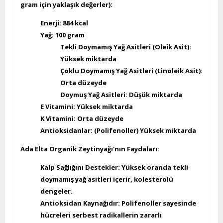
gram için yaklaşık değerler):
Enerji:
884 kcal
Yağ:
100 gram
Tekli Doymamış Yağ Asitleri (Oleik Asit):
Yüksek miktarda
Çoklu Doymamış Yağ Asitleri (Linoleik Asit):
Orta düzeyde
Doymuş Yağ Asitleri: Düşük miktarda
E Vitamini:
Yüksek miktarda
K Vitamini:
Orta düzeyde
Antioksidanlar:
(Polifenoller) Yüksek miktarda
Ada Elta Organik Zeytinyağı'nın Faydaları:
Kalp Sağlığını Destekler:
Yüksek oranda tekli
doymamış yağ asitleri içerir, kolesterolü
dengeler.
Antioksidan Kaynağıdır:
Polifenoller sayesinde
hücreleri serbest radikallerin zararlı