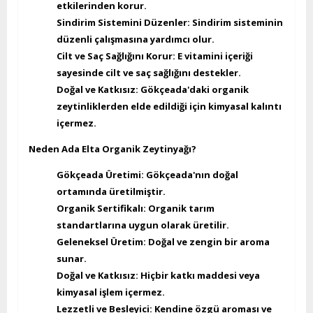
etkilerinden korur.
Sindirim Sistemini Düzenler:
Sindirim sisteminin
düzenli çalışmasına yardımcı olur.
Cilt ve Saç Sağlığını Korur:
E vitamini içeriği
sayesinde cilt ve saç sağlığını destekler.
Doğal ve Katkısız:
Gökçeada'daki organik
zeytinliklerden elde edildiği için kimyasal kalıntı
içermez.
Neden Ada Elta Organik Zeytinyağı?
Gökçeada Üretimi:
Gökçeada'nın doğal
ortamında üretilmiştir.
Organik Sertifikalı:
Organik tarım
standartlarına uygun olarak üretilir.
Geleneksel Üretim:
Doğal ve zengin bir aroma
sunar.
Doğal ve Katkısız:
Hiçbir katkı maddesi veya
kimyasal işlem içermez.
Lezzetli ve Besleyici:
Kendine özgü aroması ve