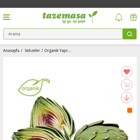
Anasayfa
Sebzeler
Organik Yapraklı Enginar (adet) Gökçe Erkuşöz