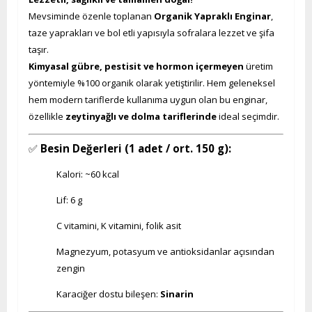
Mevsiminde özenle toplanan
Organik Yapraklı Enginar
,
taze yaprakları ve bol etli yapısıyla sofralara lezzet ve şifa
taşır.
Kimyasal gübre, pestisit ve hormon içermeyen
üretim
yöntemiyle %100 organik olarak yetiştirilir. Hem geleneksel
hem modern tariflerde kullanıma uygun olan bu enginar,
özellikle
zeytinyağlı ve dolma tariflerinde
ideal seçimdir.
✅
Besin Değerleri (1 adet / ort. 150 g):
Kalori: ~60 kcal
Lif: 6 g
C vitamini, K vitamini, folik asit
Magnezyum, potasyum ve antioksidanlar açısından
zengin
Karaciğer dostu bileşen:
Sinarin