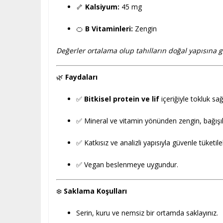
🦴
Kalsiyum:
45 mg
🍊
B Vitaminleri:
Zengin
Değerler ortalama olup tahılların doğal yapısına gör
🌿
Faydaları
✅
Bitkisel protein ve lif
içeriğiyle tokluk sağ
✅ Mineral ve vitamin yönünden zengin, bağışıklı
✅ Katkısız ve analizli yapısıyla güvenle tüketileb
✅ Vegan beslenmeye uygundur.
❄️
Saklama Koşulları
Serin, kuru ve nemsiz bir ortamda saklayınız.