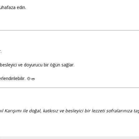
uhafaza edin.
.
 besleyici ve doyurucu bir öğün sağlar.
endirilebilir. 🍲🥗
arışımı ile doğal, katkısız ve besleyici bir lezzeti sofralarınıza taş