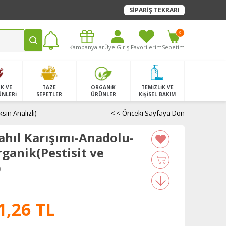
SİPARİŞ TEKRARI
0
Kampanyalar
Üye Girişi
Favorilerim
Sepetim
K VE
TAZE
ORGANİK
TEMİZLİK VE
ÜNLERİ
SEPETLER
ÜRÜNLER
KİŞİSEL BAKIM
sin Analizli)
< < Önceki Sayfaya Dön
ahıl Karışımı-Anadolu-
rganik(Pestisit ve
)
1,26 TL