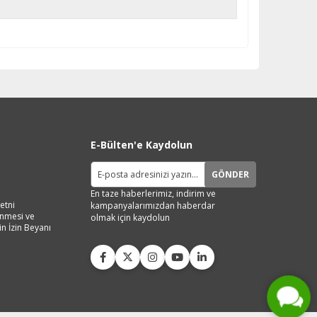
E-Bülten'e Kaydolun
GÖNDER
En taze haberlerimiz, indirim ve
etni
kampanyalarımızdan haberdar
lenmesi ve
olmak için kaydolun
in İzin Beyanı
Live Support
Submit Request