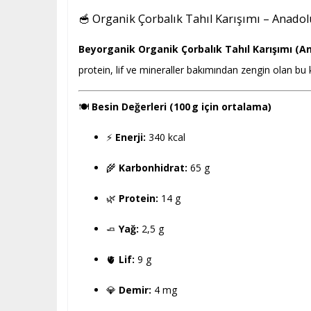
🥣 Organik Çorbalık Tahıl Karışımı – Anadol
Beyorganik Organik Çorbalık Tahıl Karışımı (
protein, lif ve mineraller bakımından zengin olan bu 
🍽️
Besin Değerleri (100 g için ortalama)
⚡
Enerji:
340 kcal
🌾
Karbonhidrat:
65 g
🌿
Protein:
14 g
🧈
Yağ:
2,5 g
🫀
Lif:
9 g
💎
Demir:
4 mg