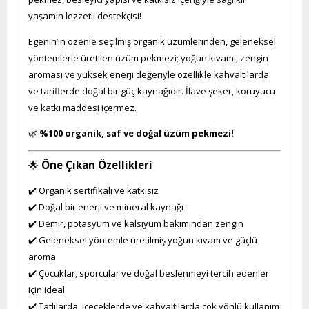
yaşamın lezzetli destekçisi!
Egenin’in özenle seçilmiş organik üzümlerinden, geleneksel
yöntemlerle üretilen üzüm pekmezi; yoğun kıvamı, zengin
aroması ve yüksek enerji değeriyle özellikle kahvaltılarda
ve tariflerde doğal bir güç kaynağıdır. İlave şeker, koruyucu
ve katkı maddesi içermez.
🌿
%100 organik, saf ve doğal üzüm pekmezi!
🌟
Öne Çıkan Özellikleri
✔️ Organik sertifikalı ve katkısız
✔️ Doğal bir enerji ve mineral kaynağı
✔️ Demir, potasyum ve kalsiyum bakımından zengin
✔️ Geleneksel yöntemle üretilmiş yoğun kıvam ve güçlü
aroma
✔️ Çocuklar, sporcular ve doğal beslenmeyi tercih edenler
için ideal
✔️ Tatlılarda, içeceklerde ve kahvaltılarda çok yönlü kullanım