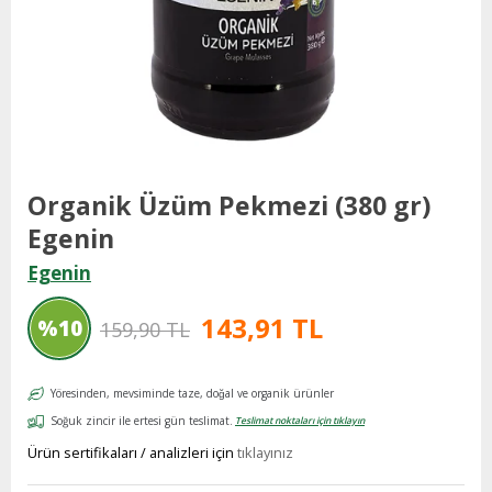
Organik Üzüm Pekmezi (380 gr)
Egenin
Egenin
143,91 TL
%
10
159,90 TL
İndirim
Yöresinden, mevsiminde taze, doğal ve organik ürünler
Soğuk zincir ile ertesi gün teslimat.
Teslimat noktaları için tıklayın
Ürün sertifikaları / analizleri için
tıklayınız