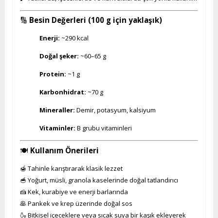
🔢
Besin Değerleri (100 g için yaklaşık)
Enerji:
~290 kcal
Doğal şeker:
~60–65 g
Protein:
~1 g
Karbonhidrat:
~70 g
Mineraller:
Demir, potasyum, kalsiyum
Vitaminler:
B grubu vitaminleri
🍽️
Kullanım Önerileri
🍯 Tahinle karıştırarak klasik lezzet
🥣 Yoğurt, müsli, granola kaselerinde doğal tatlandırıcı
🍰 Kek, kurabiye ve enerji barlarında
🥞 Pankek ve krep üzerinde doğal sos
🍶 Bitkisel içeceklere veya sıcak suya bir kaşık ekleyerek