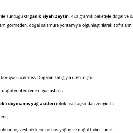
zenle sunduğu
Organik Siyah Zeytin
, 420 gramlık paketiyle doğal ve sağ
işlem görmeden, doğal salamura yöntemiyle olgunlaştırılarak sofralarınız
koruyucu içermez. Doğanın saflığıyla üretilmiştir.
r doğal yöntemlerle olgunlaştırılır.
ekli doymamış yağ asitleri
(oleik asit) açısından zengindir.
erir,
olmadan, zeytinin kendine has yoğun ve doğal tadını sunar.