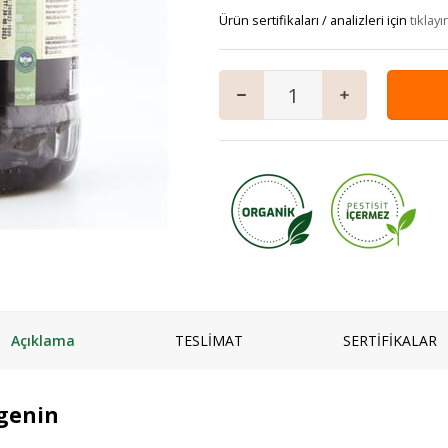
mpuanı
Keçi
Vegan Ürünler
Ürün sertifikaları / analizleri için
Salam
tıklayı
 ve Jeli
Manda
Anne & Çocuk
Granola
ı
Kaymaklı
İçecekler
iyatlar
Jersey Yoğurt
Ev Yemekleri
zlar ve Kek Karışımları
Yoğurt mayası
Çorbalar
& Tatlı
Mezeler
ş
Ana Yemekler
lık
Zeytinyağlılar
Açıklama
TESLİMAT
SERTİFİKALAR
Egenin