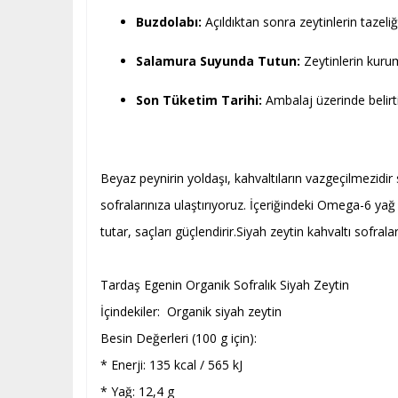
Buzdolabı:
Açıldıktan sonra zeytinlerin tazel
Salamura Suyunda Tutun:
Zeytinlerin kuru
Son Tüketim Tarihi:
Ambalaj üzerinde belirti
Beyaz peynirin yoldaşı, kahvaltıların vazgeçilmezidir s
sofralarınıza ulaştırıyoruz. İçeriğindeki Omega-6 yağ 
tutar, saçları güçlendirir.Siyah zeytin kahvaltı sofra
Tardaş Egenin Organik Sofralık Siyah Zeytin
İçindekiler: Organik siyah zeytin
Besin Değerleri (100 g için):
* Enerji: 135 kcal / 565 kJ
* Yağ: 12,4 g