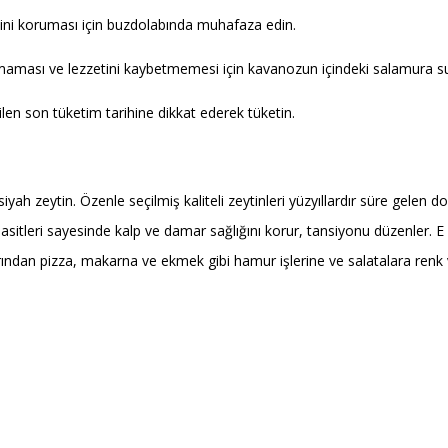
iğini koruması için buzdolabında muhafaza edin.
maması ve lezzetini kaybetmemesi için kavanozun içindeki salamura su
len son tüketim tarihine dikkat ederek tüketin.
iyah zeytin. Özenle seçilmiş kaliteli zeytinleri yüzyıllardır süre gelen d
asitleri sayesinde kalp ve damar sağlığını korur, tansiyonu düzenler. E 
larından pizza, makarna ve ekmek gibi hamur işlerine ve salatalara renk 