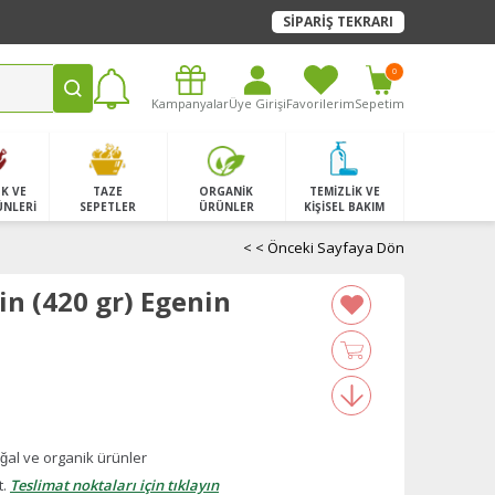
SİPARİŞ TEKRARI
0
Kampanyalar
Üye Girişi
Favorilerim
Sepetim
K VE
TAZE
ORGANİK
TEMİZLİK VE
ÜNLERİ
SEPETLER
ÜRÜNLER
KİŞİSEL BAKIM
< < Önceki Sayfaya Dön
in (420 gr) Egenin
̆al ve organik ürünler
t.
Teslimat noktaları için tıklayın