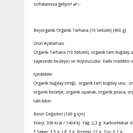
sofralarınıza geliyor! 🌿✨
Beyorganik Organik Tarhana (10 Sebzeli) (400 g)
Ürün Açıklaması
Organik Tarhana (10 Sebzeli), organik tam buğday unu
sayesinde besleyici ve doyurucudur. Katkı maddesi 
İçindekiler
Organik buğday irmiği, organik tam buğday unu, orga
organik bezelye, organik ıspanak, organik pırasa, org
tatlı biber.
Besin Değerleri (100 g için)
Enerji: 336 kcal / 1404 kJ Yağ: 2,3 g Karbonhidrat: 
* Şeker: 3,5 g Lif: 3 g Protein: 12 g Tuz: 0,2 g