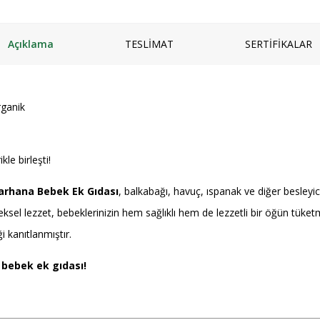
Açıklama
TESLİMAT
SERTİFİKALAR
rganik
kle birleşti!
arhana Bebek Ek Gıdası
, balkabağı, havuç, ıspanak ve diğer besleyici
eksel lezzet, bebeklerinizin hem sağlıklı hem de lezzetli bir öğün tüket
ği kanıtlanmıştır.
 bebek ek gıdası!