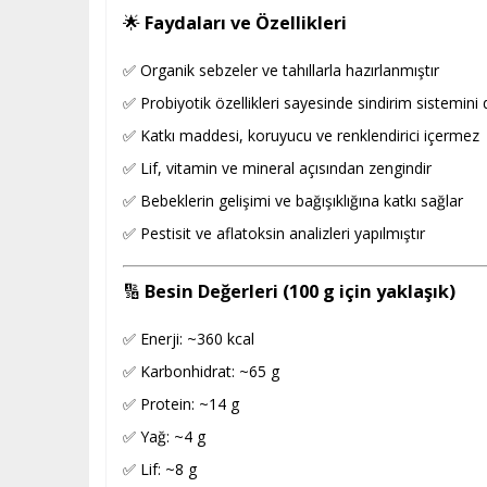
🌟
Faydaları ve Özellikleri
✅ Organik sebzeler ve tahıllarla hazırlanmıştır
✅ Probiyotik özellikleri sayesinde sindirim sistemini 
✅ Katkı maddesi, koruyucu ve renklendirici içermez
✅ Lif, vitamin ve mineral açısından zengindir
✅ Bebeklerin gelişimi ve bağışıklığına katkı sağlar
✅ Pestisit ve aflatoksin analizleri yapılmıştır
🔢
Besin Değerleri (100 g için yaklaşık)
✅ Enerji: ~360 kcal
✅ Karbonhidrat: ~65 g
✅ Protein: ~14 g
✅ Yağ: ~4 g
✅ Lif: ~8 g