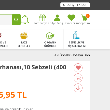
SİPARİŞ TEKRARI
0
Kampanyalar
Üye Girişi
Favorilerim
Sepetim
K VE
TAZE
ORGANİK
TEMİZLİK VE
ÜNLERİ
SEPETLER
ÜRÜNLER
KİŞİSEL BAKIM
< < Önceki Sayfaya Dön
rhanası,10 Sebzeli (400
5,95 TL
̆al ve organik ürünler