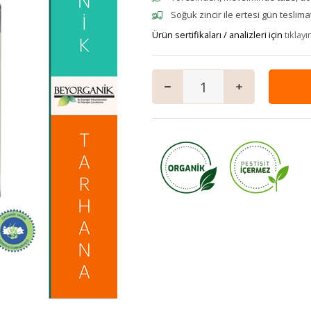
mpuanı
Keçi
Vegan Ürünler
Salam
Soğuk zincir ile ertesi gün teslima
 ve Jeli
Manda
Anne & Çocuk
Ürün sertifikaları / analizleri için
Granola
tıklayı
ı
Kaymaklı
İçecekler
iyatlar
Jersey Yoğurt
Ev Yemekleri
zlar ve Kek Karışımları
Yoğurt mayası
Çorbalar
& Tatlı
Mezeler
ş
Ana Yemekler
lık
Zeytinyağlılar