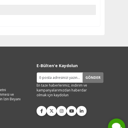
E-Bülten'e Kaydolun
GÖNDER
En taze haberlerimiz, indirim ve
etni
kampanyalarımızdan haberdar
lenmesi ve
olmak için kaydolun
in İzin Beyanı
Live Support
Submit Request