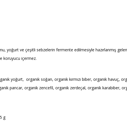
, yoğurt ve çeşitli sebzelerin fermente edilmesiyle hazırlanmış gelenek
ve koruyucu içermez.
nik yoğurt, organik soğan, organik kırmızı biber, organik havuç, orga
anik pancar, organik zencefil, organik zerdeçal, organik karabiber, org
65 g