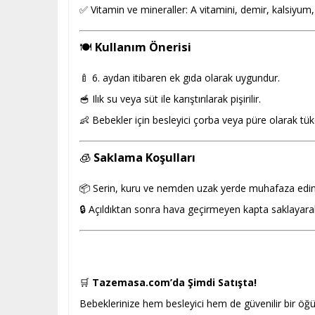
✅ Vitamin ve mineraller: A vitamini, demir, kalsiyum
🍽️
Kullanım Önerisi
🍼 6. aydan itibaren ek gıda olarak uygundur.
🥣 Ilık su veya süt ile karıştırılarak pişirilir.
👶 Bebekler için besleyici çorba veya püre olarak tüket
🧊
Saklama Koşulları
📦 Serin, kuru ve nemden uzak yerde muhafaza edin
🔒 Açıldıktan sonra hava geçirmeyen kapta saklayarak
🛒
Tazemasa.com’da Şimdi Satışta!
Bebeklerinize hem besleyici hem de güvenilir bir ö