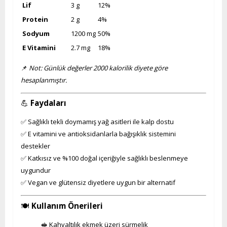
Lif
3 g
12%
Protein
2 g
4%
Sodyum
1200 mg
50%
E Vitamini
2.7 mg
18%
📌
Not: Günlük değerler 2000 kalorilik diyete göre
hesaplanmıştır.
💪
Faydaları
✅ Sağlıklı tekli doymamış yağ asitleri ile kalp dostu
✅ E vitamini ve antioksidanlarla bağışıklık sistemini
destekler
✅ Katkısız ve %100 doğal içeriğiyle sağlıklı beslenmeye
uygundur
✅ Vegan ve glütensiz diyetlere uygun bir alternatif
🍽️
Kullanım Önerileri
🥪 Kahvaltılık ekmek üzeri sürmelik