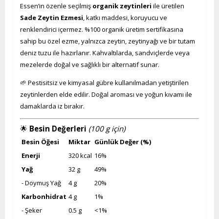
Essen’in özenle seçilmiş
organik zeytinleri
ile üretilen
Sade Zeytin Ezmesi
, katkı maddesi, koruyucu ve
renklendirici içermez. %100 organik üretim sertifikasına
sahip bu özel ezme, yalnızca zeytin, zeytinyağı ve bir tutam
deniz tuzu ile hazırlanır. Kahvaltılarda, sandviçlerde veya
mezelerde doğal ve sağlıklı bir alternatif sunar.
🌱 Pestisitsiz ve kimyasal gübre kullanılmadan yetiştirilen
zeytinlerden elde edilir. Doğal aroması ve yoğun kıvamı ile
damaklarda iz bırakır.
🌟
Besin Değerleri
(100 g için)
Besin Öğesi
Miktar
Günlük Değer (%)
Enerji
320 kcal
16%
Yağ
32 g
49%
- Doymuş Yağ
4 g
20%
Karbonhidrat
4 g
1%
- Şeker
0.5 g
<1%