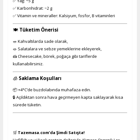
✅ Yağ: ~5 g
✅ Karbonhidrat: ~2 g
✅ Vitamin ve mineraller: Kalsiyum, fosfor, B vitaminleri
🍽️
Tüketim Önerisi
🥗 Kahvaltılarda sade olarak,
🥗 Salatalara ve sebze yemeklerine ekleyerek,
🍰 Cheesecake, börek, poğaça gibi tariflerde
kullanabilirsiniz.
🧊
Saklama Koşulları
📦 +4°C’de buzdolabında muhafaza edin.
🔒 Açıldıktan sonra hava geçirmeyen kapta saklayarak kısa
sürede tüketin.
🛒
Tazemasa.com’da Şimdi Satışta!
Hafifliği ve yüksek protein değeriyle Akmeşe Organik Lor