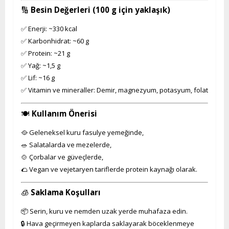
🔢
Besin Değerleri (100 g için yaklaşık)
✅ Enerji: ~330 kcal
✅ Karbonhidrat: ~60 g
✅ Protein: ~21 g
✅ Yağ: ~1,5 g
✅ Lif: ~16 g
✅ Vitamin ve mineraller: Demir, magnezyum, potasyum, folat
🍽️
Kullanım Önerisi
🥘 Geleneksel kuru fasulye yemeğinde,
🥗 Salatalarda ve mezelerde,
🍲 Çorbalar ve güveçlerde,
🌮 Vegan ve vejetaryen tariflerde protein kaynağı olarak.
🧊
Saklama Koşulları
📦 Serin, kuru ve nemden uzak yerde muhafaza edin.
🔒 Hava geçirmeyen kaplarda saklayarak böceklenmeye