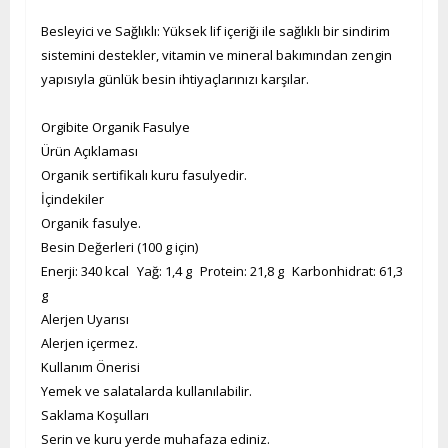
Besleyici ve Sağlıklı: Yüksek lif içeriği ile sağlıklı bir sindirim
sistemini destekler, vitamin ve mineral bakımından zengin
yapısıyla günlük besin ihtiyaçlarınızı karşılar.
Orgibite Organik Fasulye
Ürün Açıklaması
Organik sertifikalı kuru fasulyedir.
İçindekiler
Organik fasulye.
Besin Değerleri (100 g için)
Enerji: 340 kcal Yağ: 1,4 g Protein: 21,8 g Karbonhidrat: 61,3
g
Alerjen Uyarısı
Alerjen içermez.
Kullanım Önerisi
Yemek ve salatalarda kullanılabilir.
Saklama Koşulları
Serin ve kuru yerde muhafaza ediniz.