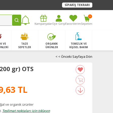
SİPARİŞ TEKRARI
0
Kampanyalar
Üye Girişi
Favorilerim
Sepetim
K VE
TAZE
ORGANİK
TEMİZLİK VE
ÜNLERİ
SEPETLER
ÜRÜNLER
KİŞİSEL BAKIM
< < Önceki Sayfaya Dön
200 gr) OTS
9,63 TL
̆al ve organik ürünler
t.
Teslimat noktaları için tıklayın