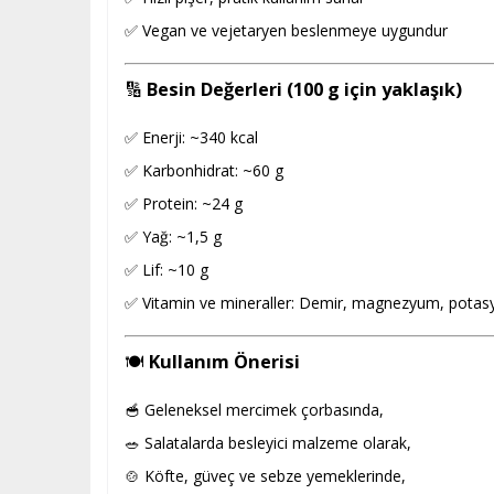
✅ Vegan ve vejetaryen beslenmeye uygundur
🔢
Besin Değerleri (100 g için yaklaşık)
✅ Enerji: ~340 kcal
✅ Karbonhidrat: ~60 g
✅ Protein: ~24 g
✅ Yağ: ~1,5 g
✅ Lif: ~10 g
✅ Vitamin ve mineraller: Demir, magnezyum, potas
🍽️
Kullanım Önerisi
🥣 Geleneksel mercimek çorbasında,
🥗 Salatalarda besleyici malzeme olarak,
🍲 Köfte, güveç ve sebze yemeklerinde,