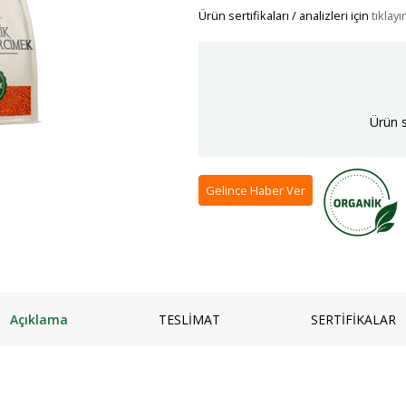
Ürün sertifikaları / analizleri için
tıklayı
mpuanı
Keçi
Vegan Ürünler
Salam
 ve Jeli
Manda
Anne & Çocuk
Granola
ı
Kaymaklı
İçecekler
iyatlar
Jersey Yoğurt
Ev Yemekleri
Ürün s
zlar ve Kek Karışımları
Yoğurt mayası
Çorbalar
& Tatlı
Mezeler
ş
Ana Yemekler
Gelince Haber Ver
lık
Zeytinyağlılar
Açıklama
TESLİMAT
SERTİFİKALAR