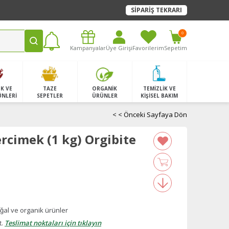
SİPARİŞ TEKRARI
0
Kampanyalar
Üye Girişi
Favorilerim
Sepetim
K VE
TAZE
ORGANİK
TEMİZLİK VE
ÜNLERİ
SEPETLER
ÜRÜNLER
KİŞİSEL BAKIM
< < Önceki Sayfaya Dön
rcimek (1 kg) Orgibite
̆al ve organik ürünler
t.
Teslimat noktaları için tıklayın