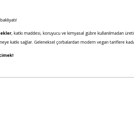
bakliyatı!
mekler
, katkı maddesi, koruyucu ve kimyasal gübre kullanılmadan üretil
ye katkı sağlar. Geleneksel çorbalardan modern vegan tariflere kadar g
rcimek!