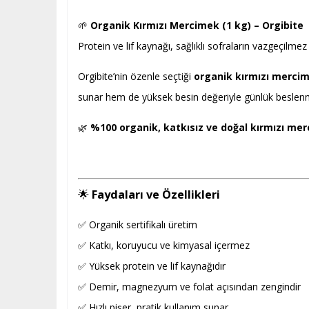
🌱
Organik Kırmızı Mercimek (1 kg) – Orgibite
Protein ve lif kaynağı, sağlıklı sofraların vazgeçilmez 
Orgibite’nin özenle seçtiği
organik kırmızı merci
sunar hem de yüksek besin değeriyle günlük beslenme
🌿
%100 organik, katkısız ve doğal kırmızı me
🌟
Faydaları ve Özellikleri
✅ Organik sertifikalı üretim
✅ Katkı, koruyucu ve kimyasal içermez
✅ Yüksek protein ve lif kaynağıdır
✅ Demir, magnezyum ve folat açısından zengindir
✅ Hızlı pişer, pratik kullanım sunar