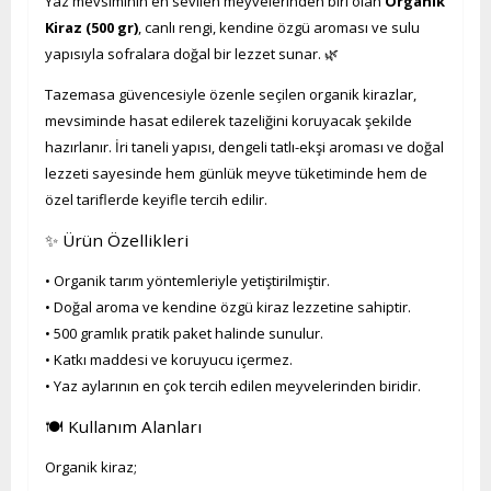
Yaz mevsiminin en sevilen meyvelerinden biri olan
Organik
Kiraz (500 gr)
, canlı rengi, kendine özgü aroması ve sulu
yapısıyla sofralara doğal bir lezzet sunar. 🌿
Tazemasa güvencesiyle özenle seçilen organik kirazlar,
mevsiminde hasat edilerek tazeliğini koruyacak şekilde
hazırlanır. İri taneli yapısı, dengeli tatlı-ekşi aroması ve doğal
lezzeti sayesinde hem günlük meyve tüketiminde hem de
özel tariflerde keyifle tercih edilir.
✨ Ürün Özellikleri
• Organik tarım yöntemleriyle yetiştirilmiştir.
• Doğal aroma ve kendine özgü kiraz lezzetine sahiptir.
• 500 gramlık pratik paket halinde sunulur.
• Katkı maddesi ve koruyucu içermez.
• Yaz aylarının en çok tercih edilen meyvelerinden biridir.
🍽️ Kullanım Alanları
Organik kiraz;