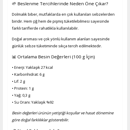
🌱 Beslenme Tercihlerinde Neden Öne Çıkar?
Dolmalık biber, mutfaklarda en çok kullanılan sebzelerden
biridir. Hem çiğ hem de pişmiş tüketilebilmesi sayesinde
farklı tariflerde rahatlıkla kullanılabilir.
Doğal aroması ve çok yönlü kullanım alanları sayesinde
günlük sebze tüketiminde sıkça tercih edilmektedir.
📊 Ortalama Besin Değerleri (100 g İçin)
• Enerji: Yaklaşık 27 kcal
• Karbonhidrat: 6 g
• Lif: 2 g
• Protein: 1 g
• Yağ: 0,3 g
• Su Oranı: Yaklaşık %92
Besin değerleri ürünün yetiştiği koşullar ve hasat dönemine
göre doğal farklılıklar gösterebilir.