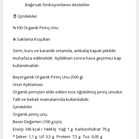
Bağırsak fonksiyonlarını destekler.
🧾 İçindekiler
%100 Organik Pirinç Unu
❄️ Saklama Koşulları
Serin, kuru ve karanlık ortamda, ambalaj kapalı şekilde
muhafaza edilmelidir. Açıldıktan sonra hava geçirmez kap
kullanılmalıdır.
Beyorganik Organik Pirinç Unu (500 g)
Ürün Açıklaması
Organik pirinçten elde edilen ince öğütülmüş pirinç unudur.
Tatlı ve bebek mamalarında kullanılabilir.
İçindekiler
Organik pirinç unu.
Besin Değerleri (100 g için)
Enerji: 345 kcal / 1444 kJ Yağ: 1 g Karbonhidrat: 79 g
* Şeker: 1,1 g Lif: 3,5 g Protein: 7,5 g Tuz: 0,05 g