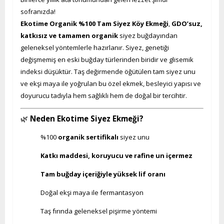
sofranızda!
Ekotime Organik %100 Tam Siyez Köy Ekmeği
,
GDO’suz,
katkısız ve tamamen organik
siyez buğdayından
geleneksel yöntemlerle hazırlanır. Siyez, genetiği
değişmemiş en eski buğday türlerinden biridir ve glisemik
indeksi düşüktür. Taş değirmende öğütülen tam siyez unu
ve ekşi maya ile yoğrulan bu özel ekmek, besleyici yapısı ve
doyurucu tadıyla hem sağlıklı hem de doğal bir tercihtir.
🌿
Neden Ekotime Siyez Ekmeği?
%100
organik sertifikalı
siyez unu
Katkı maddesi, koruyucu ve rafine un içermez
Tam buğday içeriğiyle yüksek lif oranı
Doğal ekşi maya ile fermantasyon
Taş fırında geleneksel pişirme yöntemi