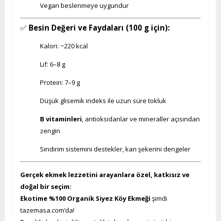
Vegan beslenmeye uygundur
✅
Besin Değeri ve Faydaları (100 g için):
Kalori: ~220 kcal
Lif: 6–8 g
Protein: 7–9 g
Düşük glisemik indeks ile uzun süre tokluk
B vitaminleri
, antioksidanlar ve mineraller açısından
zengin
Sindirim sistemini destekler, kan şekerini dengeler
Gerçek ekmek lezzetini arayanlara özel, katkısız ve
doğal bir seçim:
Ekotime %100 Organik Siyez Köy Ekmeği
şimdi
tazemasa.com’da!