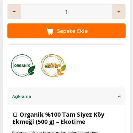
Açıklama
🍞
Organik %100 Tam Siyez Köy
Ekmeği (500 g) – Ekotime
Binlerce yıllık ata tohumundan gelen lezzet şimdi