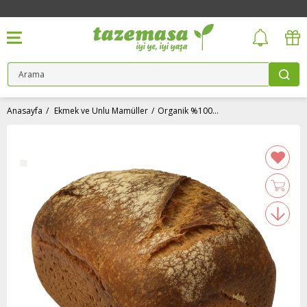
Anasayfa
Ekmek ve Unlu Mamüller
Organik %100 Tam Siyez Köy Ekmeği (500 gr) Ekotime