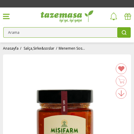
Anasayfa
Salça,Sirke&soslar
Menemen Sosu (320 gr) Misi Farm