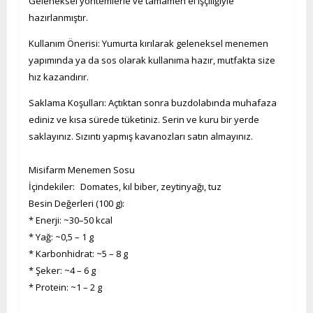
Geleneksel yöntemlerle ve tamamen el işçiliğiyle
hazırlanmıştır.
Kullanım Önerisi: Yumurta kırılarak geleneksel menemen
yapımında ya da sos olarak kullanıma hazır, mutfakta size
hız kazandırır.
Saklama Koşulları: Açtıktan sonra buzdolabında muhafaza
ediniz ve kısa sürede tüketiniz. Serin ve kuru bir yerde
saklayınız. Sızıntı yapmış kavanozları satın almayınız.
Misifarm Menemen Sosu
İçindekiler: Domates, kıl biber, zeytinyağı, tuz
Besin Değerleri (100 g):
* Enerji: ~30–50 kcal
* Yağ: ~0,5 – 1 g
* Karbonhidrat: ~5 – 8 g
* Şeker: ~4 – 6 g
* Protein: ~1 – 2 g