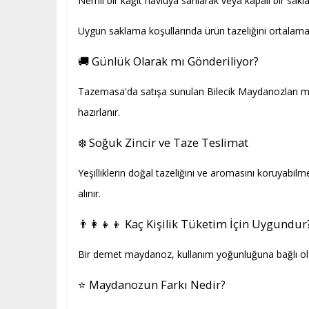
Nemli bir kâğıt havluya sarılarak veya kapalı bir sak
Uygun saklama koşullarında ürün tazeliğini ortalam
🚚 Günlük Olarak mı Gönderiliyor?
Tazemasa'da satışa sunulan Bilecik Maydanozları müm
hazırlanır.
❄️ Soğuk Zincir ve Taze Teslimat
Yeşilliklerin doğal tazeliğini ve aromasını koruyabil
alınır.
👨‍👩‍👧‍👦 Kaç Kişilik Tüketim İçin Uygundur
Bir demet maydanoz, kullanım yoğunluğuna bağlı olarak
⭐ Maydanozun Farkı Nedir?