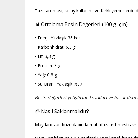
Taze aroması, kolay kullanımı ve farklı yemeklerde d
📊 Ortalama Besin Değerleri (100 g İçin)
• Enerji: Yaklaşık 36 kcal
• Karbonhidrat: 6,3 g
• Lif: 3,3 g
• Protein: 3 g
• Yağ: 0,8 g
• Su Oranı: Yaklaşık %87
Besin değerleri yetiştirme koşulları ve hasat dönem
🧊 Nasıl Saklanmalıdır?
Maydanozun buzdolabında muhafaza edilmesi tavsiye