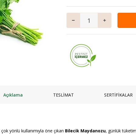
mpuanı
Keçi
Vegan Ürünler
Salam
 ve Jeli
Manda
Anne & Çocuk
Granola
ı
Kaymaklı
İçecekler
iyatlar
Jersey Yoğurt
Ev Yemekleri
zlar ve Kek Karışımları
Yoğurt mayası
Çorbalar
& Tatlı
Mezeler
ş
Ana Yemekler
lık
Zeytinyağlılar
Açıklama
TESLİMAT
SERTİFİKALAR
i çok yönlü kullanımıyla öne çıkan
Bilecik Maydanozu
, günlük tüketimi