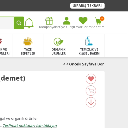
SİPARİŞ TEKRARI
0
Kampanyalar
Üye Girişi
Favorilerim
Sepetim
K VE
TAZE
ORGANİK
TEMİZLİK VE
ÜNLERİ
SEPETLER
ÜRÜNLER
KİŞİSEL BAKIM
< < Önceki Sayfaya Dön
(demet)
̆al ve organik ürünler
t.
Teslimat noktaları için tıklayın