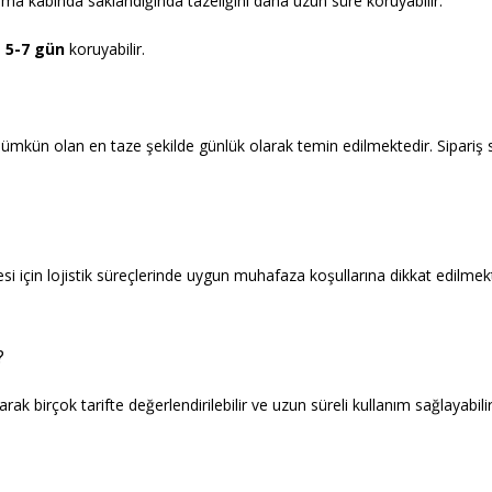
lama kabında saklandığında tazeliğini daha uzun süre koruyabilir.
a
5-7 gün
koruyabilir.
kün olan en taze şekilde günlük olarak temin edilmektedir. Sipariş s
mesi için lojistik süreçlerinde uygun muhafaza koşullarına dikkat edilme
?
 birçok tarifte değerlendirilebilir ve uzun süreli kullanım sağlayabilir