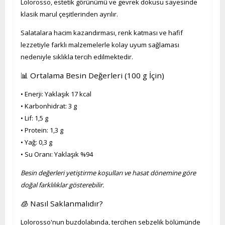
Lolorosso, estetik görünümü ve gevrek dokusu sayesinde
klasik marul çeşitlerinden ayrılır.
Salatalara hacim kazandırması, renk katması ve hafif
lezzetiyle farklı malzemelerle kolay uyum sağlaması
nedeniyle sıklıkla tercih edilmektedir.
📊 Ortalama Besin Değerleri (100 g İçin)
• Enerji: Yaklaşık 17 kcal
• Karbonhidrat: 3 g
• Lif: 1,5 g
• Protein: 1,3 g
• Yağ: 0,3 g
• Su Oranı: Yaklaşık %94
Besin değerleri yetiştirme koşulları ve hasat dönemine göre
doğal farklılıklar gösterebilir.
🧊 Nasıl Saklanmalıdır?
Lolorosso'nun buzdolabında, tercihen sebzelik bölümünde