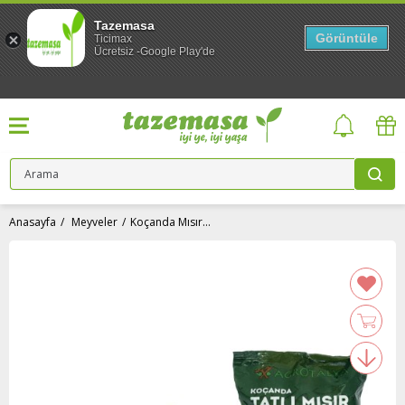
Tazemasa
Görüntüle
Ticimax
Ücretsiz -Google Play'de
Anasayfa
Meyveler
Koçanda Mısır (400 gr) Agrotalya