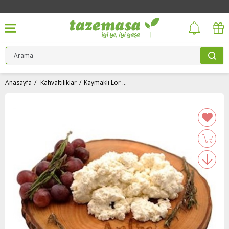
Anasayfa
Kahvaltılıklar
Kaymaklı Lor Peyniri (250 gr) AntreGourmet