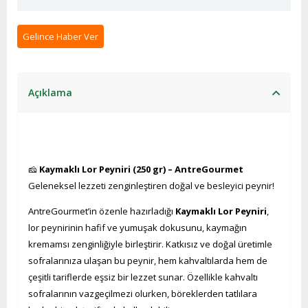
Gelince Haber Ver
Açıklama
🧀
Kaymaklı Lor Peyniri (250 gr) – AntreGourmet
Geleneksel lezzeti zenginleştiren doğal ve besleyici peynir!
AntreGourmet’in özenle hazırladığı
Kaymaklı Lor Peyniri
,
lor peynirinin hafif ve yumuşak dokusunu, kaymağın
kremamsı zenginliğiyle birleştirir. Katkısız ve doğal üretimle
sofralarınıza ulaşan bu peynir, hem kahvaltılarda hem de
çeşitli tariflerde eşsiz bir lezzet sunar. Özellikle kahvaltı
sofralarının vazgeçilmezi olurken, böreklerden tatlılara