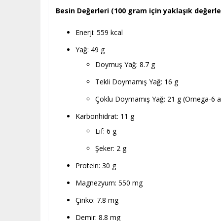
Besin Değerleri (100 gram için yaklaşık değerle
Enerji: 559 kcal
Yağ: 49 g
Doymuş Yağ: 8.7 g
Tekli Doymamış Yağ: 16 g
Çoklu Doymamış Yağ: 21 g (Omega-6 ağır
Karbonhidrat: 11 g
Lif: 6 g
Şeker: 2 g
Protein: 30 g
Magnezyum: 550 mg
Çinko: 7.8 mg
Demir: 8.8 mg