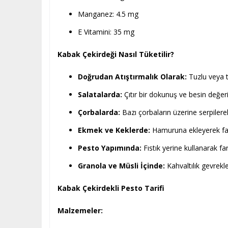
Manganez: 4.5 mg
E Vitamini: 35 mg
Kabak Çekirdeği Nasıl Tüketilir?
Doğrudan Atıştırmalık Olarak:
Tuzlu veya tu
Salatalarda:
Çıtır bir dokunuş ve besin değeri 
Çorbalarda:
Bazı çorbaların üzerine serpilerek 
Ekmek ve Keklerde:
Hamuruna ekleyerek farkl
Pesto Yapımında:
Fıstık yerine kullanarak fark
Granola ve Müsli İçinde:
Kahvaltılık gevrekle
Kabak Çekirdekli Pesto Tarifi
Malzemeler: