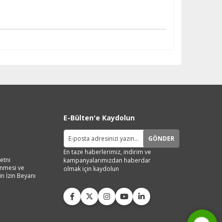
E-Bülten'e Kaydolun
GÖNDER
En taze haberlerimiz, indirim ve
etni
kampanyalarımızdan haberdar
lenmesi ve
olmak için kaydolun
in İzin Beyanı
Live Support
Submit Request