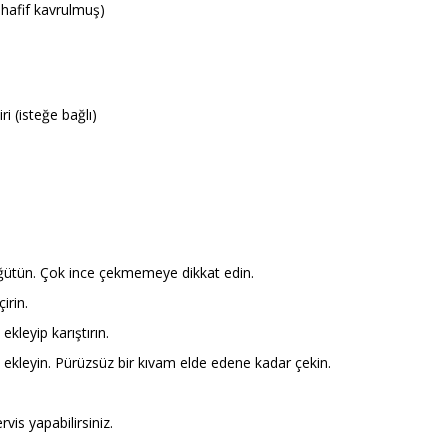
 hafif kavrulmuş)
 (isteğe bağlı)
öğütün. Çok ince çekmemeye dikkat edin.
irin.
kleyip karıştırın.
 ekleyin. Pürüzsüz bir kıvam elde edene kadar çekin.
is yapabilirsiniz.