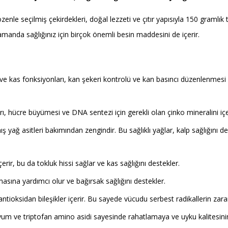
zenle seçilmiş çekirdekleri, doğal lezzeti ve çıtır yapısıyla 150 gramlık
zamanda sağlığınız için birçok önemli besin maddesini de içerir.
 ve kas fonksiyonları, kan şekeri kontrolü ve kan basıncı düzenlenmes
rı, hücre büyümesi ve DNA sentezi için gerekli olan çinko mineralini içe
 yağ asitleri bakımından zengindir. Bu sağlıklı yağlar, kalp sağlığını d
çerir, bu da tokluk hissi sağlar ve kas sağlığını destekler.
masına yardımcı olur ve bağırsak sağlığını destekler.
 antioksidan bileşikler içerir. Bu sayede vücudu serbest radikallerin zarar
m ve triptofan amino asidi sayesinde rahatlamaya ve uyku kalitesinin 