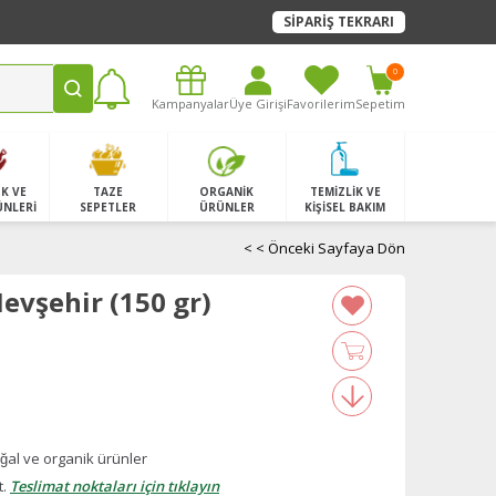
SİPARİŞ TEKRARI
0
Kampanyalar
Üye Girişi
Favorilerim
Sepetim
K VE
TAZE
ORGANİK
TEMİZLİK VE
ÜNLERİ
SEPETLER
ÜRÜNLER
KİŞİSEL BAKIM
< < Önceki Sayfaya Dön
evşehir (150 gr)
̆al ve organik ürünler
t.
Teslimat noktaları için tıklayın