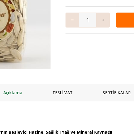
mpuanı
Keçi
Vegan Ürünler
Salam
 ve Jeli
Manda
Anne & Çocuk
Granola
ı
Kaymaklı
İçecekler
iyatlar
Jersey Yoğurt
Ev Yemekleri
zlar ve Kek Karışımları
Yoğurt mayası
Çorbalar
& Tatlı
Mezeler
ş
Ana Yemekler
lık
Zeytinyağlılar
Açıklama
TESLİMAT
SERTİFİKALAR
ın Besleyici Hazine, Sağlıklı Yağ ve Mineral Kaynağı!