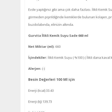
Evde yaptığınız gibi ama çok daha fazlası. İlikli Kemik 
görmeden pişirildiğinde kemiklerde bulunan kolajen, pro
buzdolabında, elinizin altında.
Gurvita İlikli Kemik Suyu Sade 660 ml
Net Miktar (ml):
660
İçindekiler:
İlikli Kemik Suyu ( %100 ) ( İlikli dana kav
Alerjen:
(-)
Besin Değerleri 100 Ml için
Enerji (kcal) 33.43
Enerji (kJ) 139.73