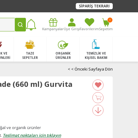
SİPARİŞ TEKRARI
0
Kampanyalar
Üye Girişi
Favorilerim
Sepetim
K VE
TAZE
ORGANİK
TEMİZLİK VE
ÜNLERİ
SEPETLER
ÜRÜNLER
KİŞİSEL BAKIM
< < Önceki Sayfaya Dön
ade (660 ml) Gurvita
̆al ve organik ürünler
t.
Teslimat noktaları için tıklayın