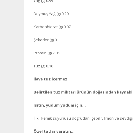
Yağ (g) 0.55
Doymuş Yağ (g) 0.20
Karbonhidrat (g) 0.07
Şekerler (g) 0
Protein (g) 7.05
Tuz (g) 0.16
İlave tuz içermez.
Belirtilen tuz miktarı ürünün doğasından kaynak
Isıtın, yudum yudum için…
İlikli kemik suyunuzu doğrudan içebilir, limon ve sevdiği
Özel tatlar yaratın...