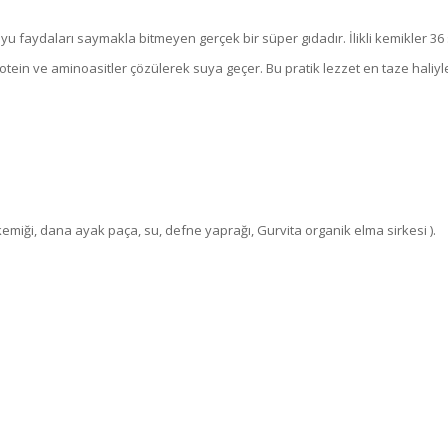
Suyu faydaları saymakla bitmeyen gerçek bir süper gıdadır. İlikli kemikler 
tein ve aminoasitler çözülerek suya geçer. Bu pratik lezzet en taze haliy
al kemiği, dana ayak paça, su, defne yaprağı, Gurvita organik elma sirkesi ).