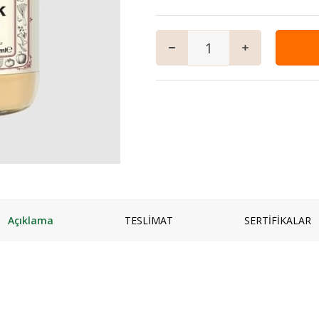
mpuanı
Keçi
Vegan Ürünler
Salam
 ve Jeli
Manda
Anne & Çocuk
Granola
ı
Kaymaklı
İçecekler
iyatlar
Jersey Yoğurt
Ev Yemekleri
zlar ve Kek Karışımları
Yoğurt mayası
Çorbalar
& Tatlı
Mezeler
ş
Ana Yemekler
lık
Zeytinyağlılar
Açıklama
TESLİMAT
SERTİFİKALAR