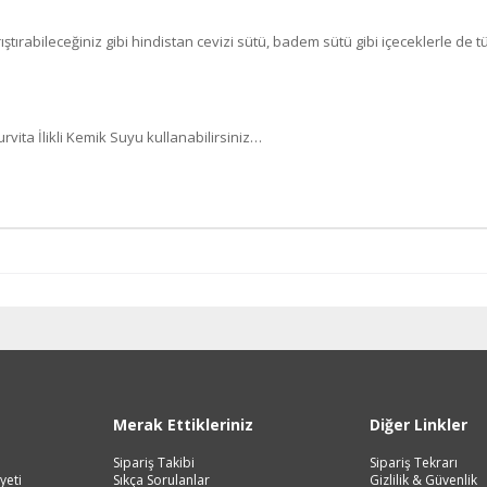
tırabileceğiniz gibi hindistan cevizi sütü, badem sütü gibi içeceklerle de tük
rvita İlikli Kemik Suyu kullanabilirsiniz…
Merak Ettikleriniz
Diğer Linkler
Sipariş Takibi
Sipariş Tekrarı
yeti
Sıkça Sorulanlar
Gizlilik & Güvenlik