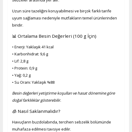
sebzeler arasında yer alır.
Uzun süre tazeliğini koruyabilmesi ve birçok farklı tarife
uyum sağlaması nedeniyle mutfakların temel ürünlerinden
biridir.
📊 Ortalama Besin Değerleri (100 g İçin)
• Enerji: Yaklaşık 41 kcal
• Karbonhidrat: 9,6 g
• Lif: 2,8 g
• Protein: 0,9 g
• Yağ: 0,2 g
• Su Oranı: Yaklaşık %88
Besin değerleri yetiştirme koşulları ve hasat dönemine göre
doğal farklılıklar gösterebilir.
🧊 Nasıl Saklanmalıdır?
Havuçların buzdolabında, tercihen sebzelik bölümünde
muhafaza edilmesi tavsiye edilir.