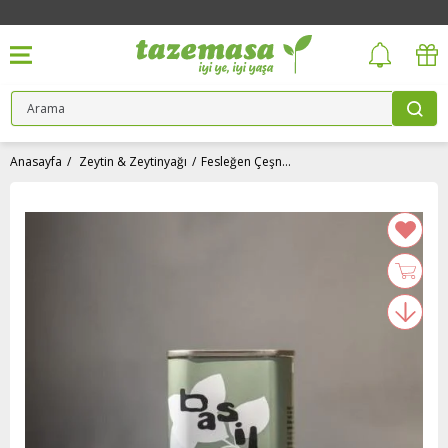
Anasayfa
Zeytin & Zeytinyağı
Fesleğen Çeşnili Naturel Zeytinyağı (175 ml) Roda Farm