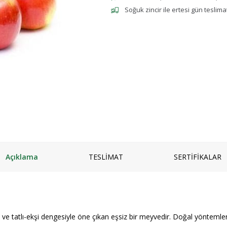
Soğuk zincir ile ertesi gün teslima
mpuanı
Keçi
Vegan Ürünler
Salam
 ve Jeli
Manda
Anne & Çocuk
Granola
ı
Kaymaklı
İçecekler
iyatlar
Jersey Yoğurt
Ev Yemekleri
zlar ve Kek Karışımları
Yoğurt mayası
Çorbalar
& Tatlı
Mezeler
ş
Ana Yemekler
lık
Zeytinyağlılar
Açıklama
TESLİMAT
SERTİFİKALAR
 tatlı-ekşi dengesiyle öne çıkan eşsiz bir meyvedir. Doğal yöntemlerle