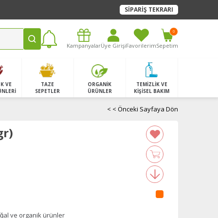
SİPARİŞ TEKRARI
0
Kampanyalar
Üye Girişi
Favorilerim
Sepetim
K VE
TAZE
ORGANİK
TEMİZLİK VE
ÜNLERİ
SEPETLER
ÜRÜNLER
KİŞİSEL BAKIM
< < Önceki Sayfaya Dön
gr)
̆al ve organik ürünler