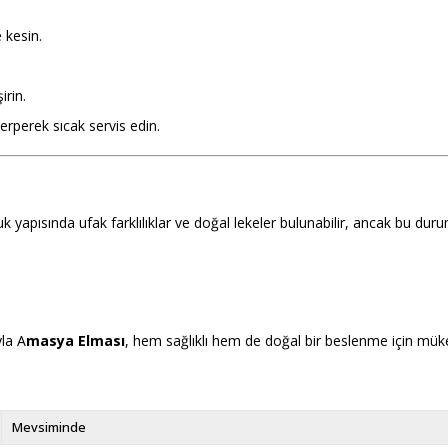
 kesin.
irin.
rperek sıcak servis edin.
yapısında ufak farklılıklar ve doğal lekeler bulunabilir, ancak bu dur
yla A
masya Elması
, hem sağlıklı hem de doğal bir beslenme için müke
Mevsiminde