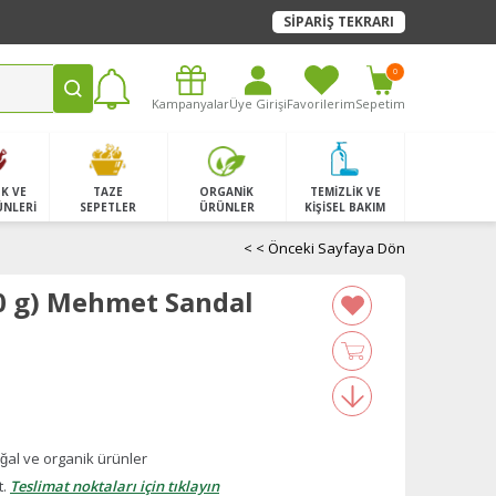
SİPARİŞ TEKRARI
0
Kampanyalar
Üye Girişi
Favorilerim
Sepetim
K VE
TAZE
ORGANİK
TEMİZLİK VE
ÜNLERİ
SEPETLER
ÜRÜNLER
KİŞİSEL BAKIM
< < Önceki Sayfaya Dön
0 g) Mehmet Sandal
̆al ve organik ürünler
t.
Teslimat noktaları için tıklayın