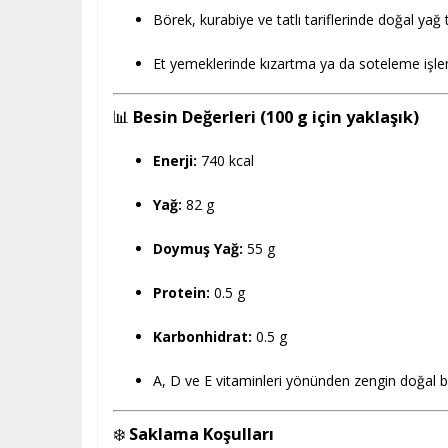
Börek, kurabiye ve tatlı tariflerinde doğal yağ 
Et yemeklerinde kızartma ya da soteleme işlem
📊
Besin Değerleri (100 g için yaklaşık)
Enerji:
740 kcal
Yağ:
82 g
Doymuş Yağ:
55 g
Protein:
0.5 g
Karbonhidrat:
0.5 g
A, D ve E vitaminleri yönünden zengin doğal b
❄️
Saklama Koşulları