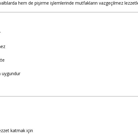
altılarda hem de pişirme işlemlerinde mutfakların vazgeçilmez lezzetler
r
mez
kte
a uygundur
ezzet katmak için