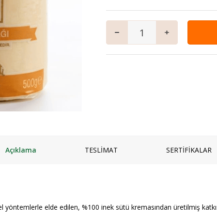
mpuanı
Keçi
Vegan Ürünler
Salam
 ve Jeli
Manda
Anne & Çocuk
Granola
ı
Kaymaklı
İçecekler
iyatlar
Jersey Yoğurt
Ev Yemekleri
zlar ve Kek Karışımları
Yoğurt mayası
Çorbalar
& Tatlı
Mezeler
ş
Ana Yemekler
lık
Zeytinyağlılar
Açıklama
TESLİMAT
SERTİFİKALAR
yöntemlerle elde edilen, %100 inek sütü kremasından üretilmiş katkısı